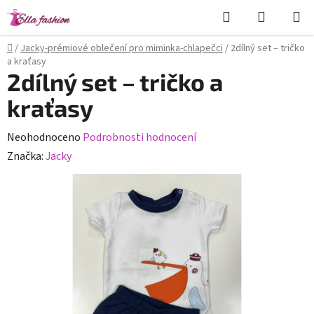
Přejít
Hledat
NÁKUPN
na
KOŠÍK
obsah
Domů
/
Jacky-prémiové oblečení pro miminka-chlapečci
/
2dílný set – tričko
a kraťasy
2dílný set – tričko a
kraťasy
Průměrné
Neohodnoceno
Podrobnosti hodnocení
hodnocení
Značka:
Jacky
produktu
je
0,0
z
5
hvězdiček.