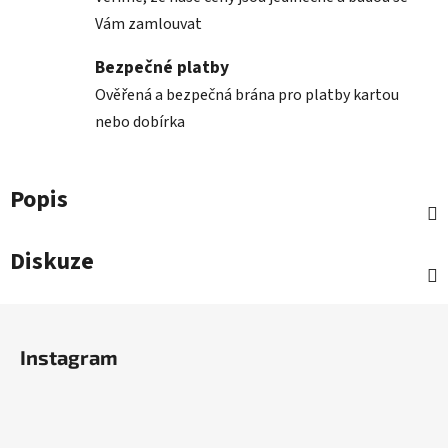
Vám zamlouvat
Bezpečné platby
Ověřená a bezpečná brána pro platby kartou
nebo dobírka
Popis
Diskuze
Z
á
Instagram
p
a
t
í