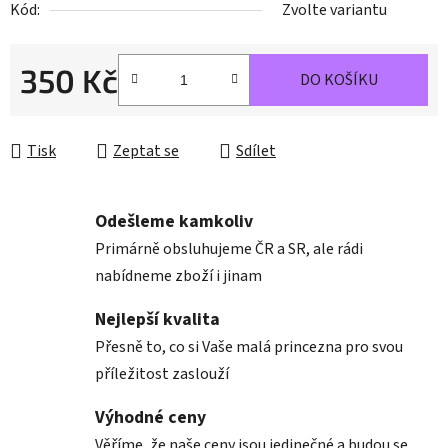
Kód:
Zvolte variantu
350 Kč
DO KOŠÍKU
Měrná cena:
Tisk
Zeptat se
Sdílet
Odešleme kamkoliv
Primárně obsluhujeme ČR a SR, ale rádi
nabídneme zboží i jinam
Nejlepší kvalita
Přesně to, co si Vaše malá princezna pro svou
příležitost zaslouží
Výhodné ceny
Věříme, že naše ceny jsou jedinečné a budou se