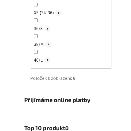
XS (34-36)
1
36/S
5
38/M
3
40/L
5
Položek k zobrazení:
6
Přijímáme online platby
Top 10 produktů