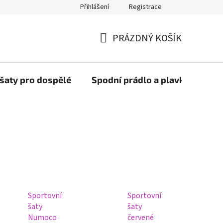
Přihlášení
Registrace
PRÁZDNÝ KOŠÍK
NÁKUPNÍ
KOŠÍK
šaty pro dospělé
Spodní prádlo a plavky
Bob
Sportovní
Sportovní
šaty
šaty
Numoco
červené