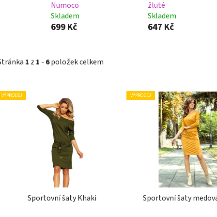
Numoco
žluté
Skladem
Skladem
699 Kč
647 Kč
Stránka
1
z
1
-
6
položek celkem
V
VÝPRODEJ
VÝPRODEJ
ý
p
i
s
p
r
o
d
Sportovní šaty Khaki
Sportovní šaty medov
u