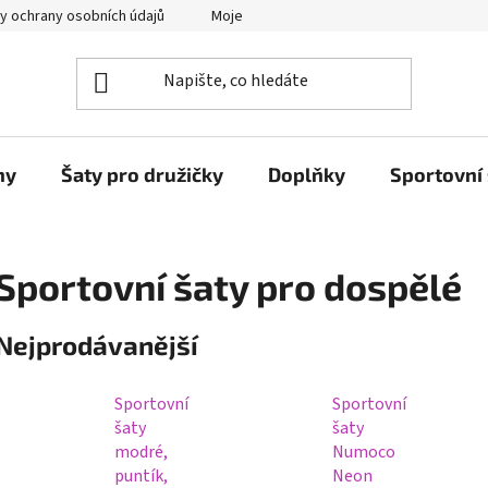
y ochrany osobních údajů
Moje objednávka
ny
Šaty pro družičky
Doplňky
Sportovní 
Sportovní šaty pro dospělé
Nejprodávanější
Sportovní
Sportovní
šaty
šaty
modré,
Numoco
puntík,
Neon