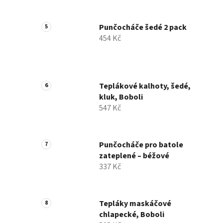
Punčocháče šedé 2 pack
454 Kč
Teplákové kalhoty, šedé,
kluk, Boboli
547 Kč
Punčocháče pro batole
zateplené – béžové
337 Kč
Tepláky maskáčové
chlapecké, Boboli