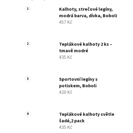
Kalhoty, strečové legíny,
modrá barva, dívka, Boboli
457 Kč
Teplákové kalhoty 2 ks –
tmavě modré
435 Kč
Sportovní legíny s
potiskem, Boboli
420 Kč
Teplákové kalhoty světle
šadé,2 pack
435 Kč