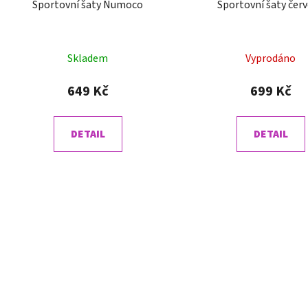
Sportovní šaty Numoco
Sportovní šaty čer
Skladem
Vyprodáno
649 Kč
699 Kč
DETAIL
DETAIL
O
v
l
á
d
a
c