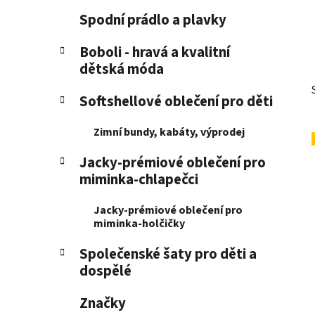
p
Spodní prádlo a plavky
a
n
Boboli - hravá a kvalitní
dětská móda
e
l
Softshellové oblečení pro děti
Zimní bundy, kabáty, výprodej
Jacky-prémiové oblečení pro
miminka-chlapečci
Jacky-prémiové oblečení pro
miminka-holčičky
Společenské šaty pro děti a
dospělé
Značky