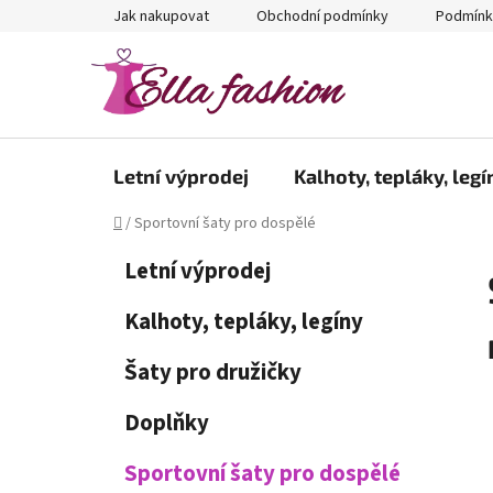
Přejít
Jak nakupovat
Obchodní podmínky
Podmínk
na
obsah
Letní výprodej
Kalhoty, tepláky, legí
Domů
/
Sportovní šaty pro dospělé
P
K
Přeskočit
Letní výprodej
a
kategorie
o
t
s
Kalhoty, tepláky, legíny
e
t
g
Šaty pro družičky
r
o
a
r
Doplňky
i
n
e
n
Sportovní šaty pro dospělé
í