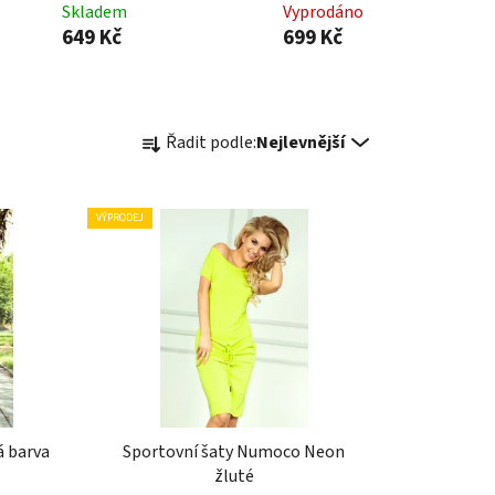
Skladem
Vyprodáno
649 Kč
699 Kč
Ř
Řadit podle:
Nejlevnější
a
z
e
VÝPRODEJ
n
í
p
r
o
d
u
k
á barva
Sportovní šaty Numoco Neon
t
žluté