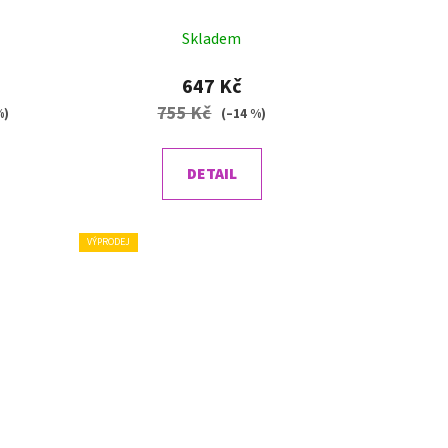
ů
Skladem
647 Kč
755 Kč
%)
(–14 %)
DETAIL
VÝPRODEJ