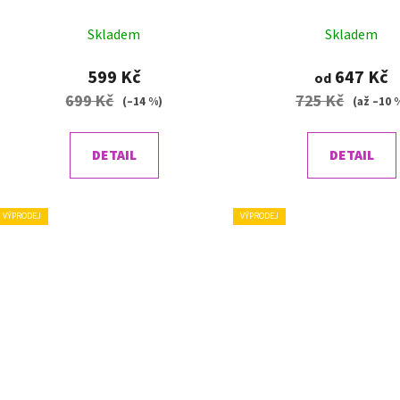
k
t
Skladem
Skladem
ů
599 Kč
647 Kč
od
699 Kč
725 Kč
(–14 %)
(až –10 
DETAIL
DETAIL
VÝPRODEJ
VÝPRODEJ