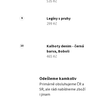
535 Kč
Legíny s pruhy
299 Kč
Kalhoty denim - černá
barva, Boboli
465 Kč
Odešleme kamkoliv
Primárně obsluhujeme ČR a
SR, ale rádi nabídneme zboží
i jinam