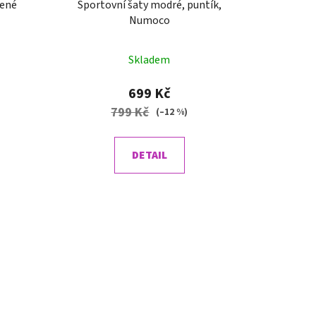
vené
Sportovní šaty modré, puntík,
Numoco
Skladem
699 Kč
799 Kč
(–12 %)
DETAIL