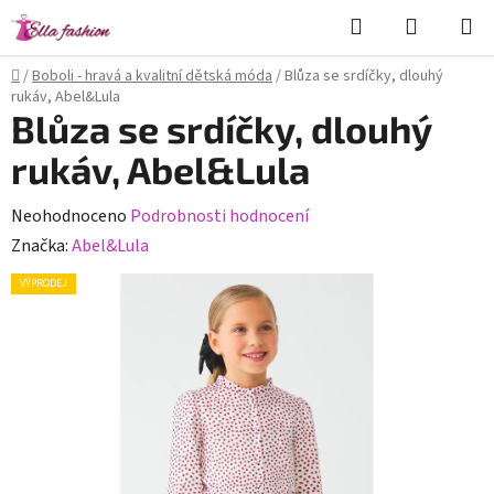
Přejít
Hledat
NÁKUPN
na
KOŠÍK
obsah
Domů
/
Boboli - hravá a kvalitní dětská móda
/
Blůza se srdíčky, dlouhý
rukáv, Abel&Lula
Blůza se srdíčky, dlouhý
rukáv, Abel&Lula
Průměrné
Neohodnoceno
Podrobnosti hodnocení
hodnocení
Značka:
Abel&Lula
produktu
VÝPRODEJ
je
0,0
z
5
hvězdiček.