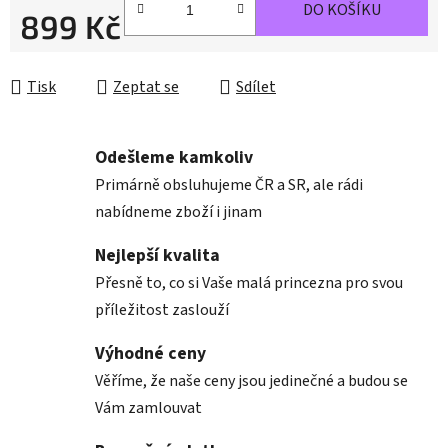
DO KOŠÍKU
899 Kč
Měrná cena:
Tisk
Zeptat se
Sdílet
Odešleme kamkoliv
Primárně obsluhujeme ČR a SR, ale rádi
nabídneme zboží i jinam
Nejlepší kvalita
Přesně to, co si Vaše malá princezna pro svou
příležitost zaslouží
Výhodné ceny
Věříme, že naše ceny jsou jedinečné a budou se
Vám zamlouvat