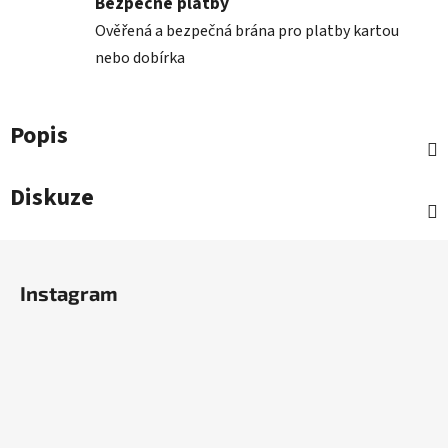
Bezpečné platby
Ověřená a bezpečná brána pro platby kartou
nebo dobírka
Popis
Diskuze
Z
á
Instagram
p
a
t
í