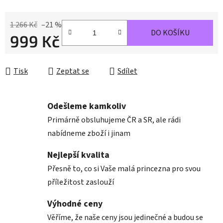
1 266 Kč
–21 %
DO KOŠÍKU
999 Kč
Měrná cena:
Tisk
Zeptat se
Sdílet
Odešleme kamkoliv
Primárně obsluhujeme ČR a SR, ale rádi
nabídneme zboží i jinam
Nejlepší kvalita
Přesně to, co si Vaše malá princezna pro svou
příležitost zaslouží
Výhodné ceny
Věříme, že naše ceny jsou jedinečné a budou se