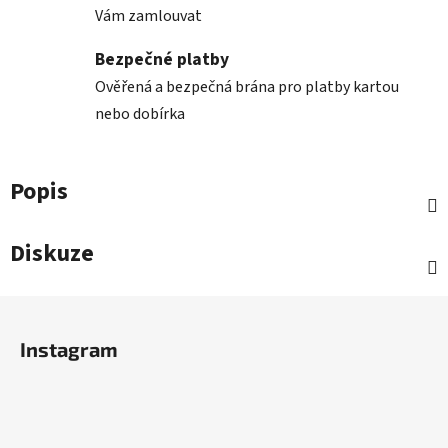
Vám zamlouvat
Bezpečné platby
Ověřená a bezpečná brána pro platby kartou
nebo dobírka
Popis
Diskuze
Z
á
Instagram
p
a
t
í