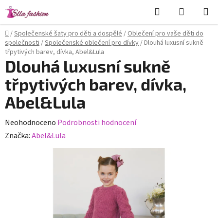
Přejít
Hledat
NÁKUPN
na
KOŠÍK
obsah
Domů
/
Společenské šaty pro děti a dospělé
/
Oblečení pro vaše děti do
společnosti
/
Společenské oblečení pro dívky
/
Dlouhá luxusní sukně
třpytivých barev, dívka, Abel&Lula
Dlouhá luxusní sukně
třpytivých barev, dívka,
Abel&Lula
Průměrné
Neohodnoceno
Podrobnosti hodnocení
hodnocení
Značka:
Abel&Lula
produktu
je
0,0
z
5
hvězdiček.