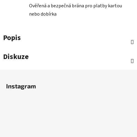
Ověřená a bezpečná brána pro platby kartou
nebo dobírka
Popis
Diskuze
Z
á
Instagram
p
a
t
í