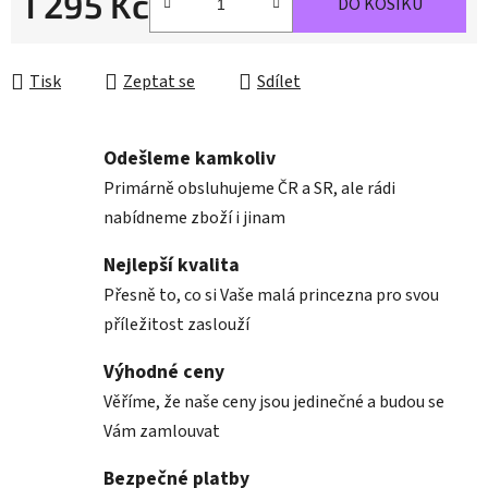
1 295 Kč
DO KOŠÍKU
Měrná cena:
Tisk
Zeptat se
Sdílet
Odešleme kamkoliv
Primárně obsluhujeme ČR a SR, ale rádi
nabídneme zboží i jinam
Nejlepší kvalita
Přesně to, co si Vaše malá princezna pro svou
příležitost zaslouží
Výhodné ceny
Věříme, že naše ceny jsou jedinečné a budou se
Vám zamlouvat
Bezpečné platby