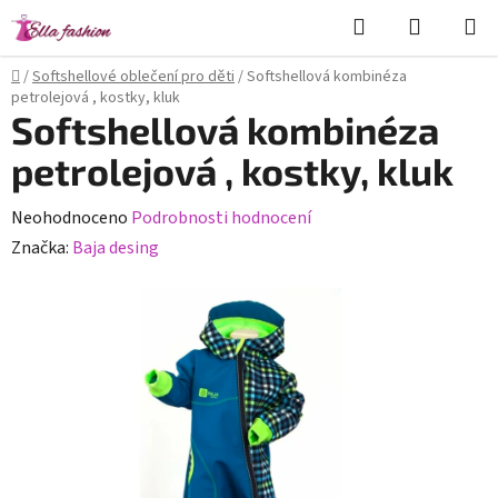
Přejít
Hledat
NÁKUPN
na
KOŠÍK
obsah
Domů
/
Softshellové oblečení pro děti
/
Softshellová kombinéza
petrolejová , kostky, kluk
Softshellová kombinéza
petrolejová , kostky, kluk
Průměrné
Neohodnoceno
Podrobnosti hodnocení
hodnocení
Značka:
Baja desing
produktu
je
0,0
z
5
hvězdiček.