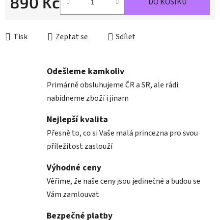
890 Kč
DO KOŠÍKU
Měrná cena:
Tisk
Zeptat se
Sdílet
Odešleme kamkoliv
Primárně obsluhujeme ČR a SR, ale rádi
nabídneme zboží i jinam
Nejlepší kvalita
Přesně to, co si Vaše malá princezna pro svou
příležitost zaslouží
Výhodné ceny
Věříme, že naše ceny jsou jedinečné a budou se
Vám zamlouvat
Bezpečné platby