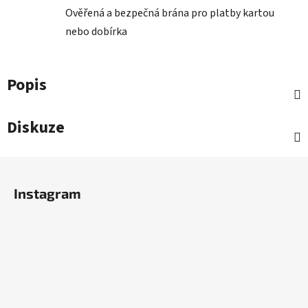
Ověřená a bezpečná brána pro platby kartou
nebo dobírka
Popis
Diskuze
Z
á
Instagram
p
a
t
í