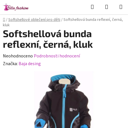
Přejít
Hledat
NÁKUPN
na
KOŠÍK
obsah
Domů
/
Softshellové oblečení pro děti
/
Softshellová bunda reflexní, černá,
kluk
Softshellová bunda
reflexní, černá, kluk
Průměrné
Neohodnoceno
Podrobnosti hodnocení
hodnocení
Značka:
Baja desing
produktu
je
0,0
z
5
hvězdiček.