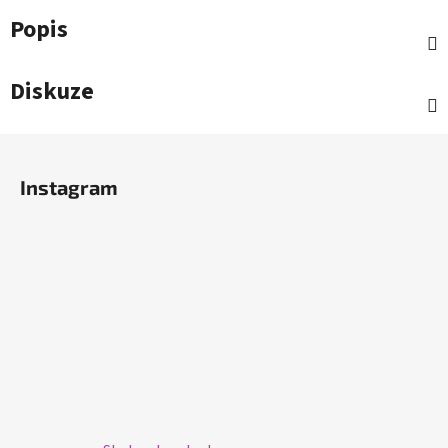
Popis
Diskuze
Z
á
Instagram
p
a
t
í