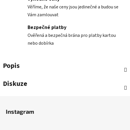
Věříme, že naše ceny jsou jedinečné a budou se
Vám zamlouvat
Bezpečné platby
Ověřená a bezpečná brána pro platby kartou
nebo dobírka
Popis
Diskuze
Z
á
Instagram
p
a
t