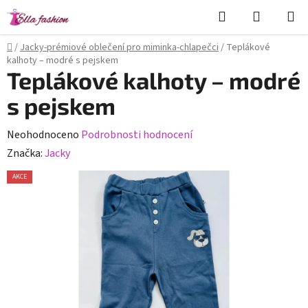
Přejít
Hledat
NÁKUPN
na
KOŠÍK
obsah
Domů
/
Jacky-prémiové oblečení pro miminka-chlapečci
/
Teplákové
kalhoty – modré s pejskem
Teplákové kalhoty – modré
s pejskem
Průměrné
Neohodnoceno
Podrobnosti hodnocení
hodnocení
Značka:
Jacky
produktu
AKCE
je
0,0
z
5
hvězdiček.