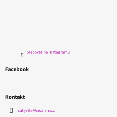
í
Sledovat na Instagramu
Facebook
Kontakt
satyella
@
seznam.cz