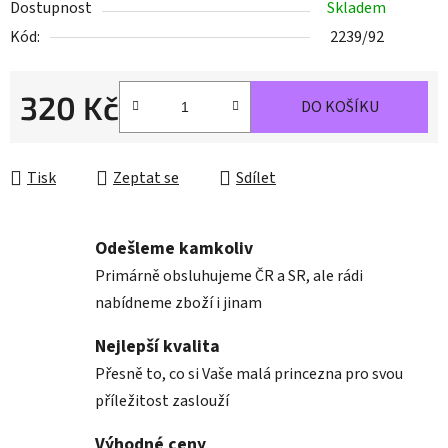
Dostupnost
Skladem
Kód:
2239/92
320 Kč
DO KOŠÍKU
Měrná cena:
Tisk
Zeptat se
Sdílet
Odešleme kamkoliv
Primárně obsluhujeme ČR a SR, ale rádi
nabídneme zboží i jinam
Nejlepší kvalita
Přesně to, co si Vaše malá princezna pro svou
příležitost zaslouží
Výhodné ceny