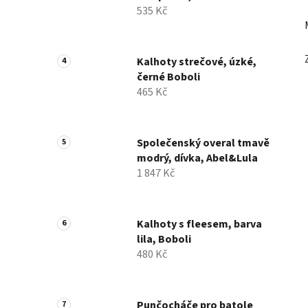
535 Kč
Kalhoty strečové, úzké,
černé Boboli
465 Kč
Společenský overal tmavě
modrý, dívka, Abel&Lula
1 847 Kč
Kalhoty s fleesem, barva
lila, Boboli
480 Kč
Punčocháče pro batole