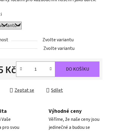
i
ek.
nost
Zvolte variantu
Zvolte variantu
5 Kč
DO KOŠÍKU
cena:
Zeptat se
Sdílet
ita
Výhodné ceny
i Vaše
Věříme, že naše ceny jsou
 pro svou
jedinečné a budou se