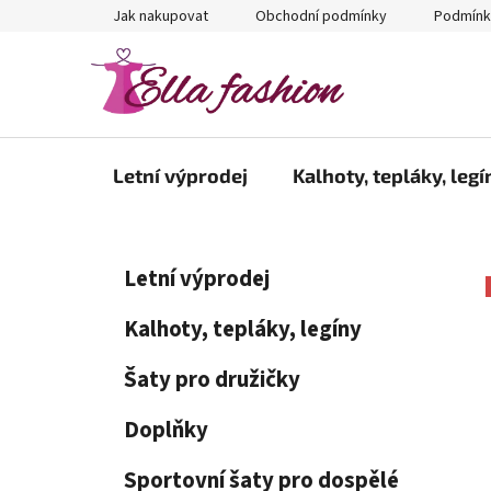
Přejít
Jak nakupovat
Obchodní podmínky
Podmínk
na
obsah
Letní výprodej
Kalhoty, tepláky, legí
P
K
Přeskočit
Letní výprodej
a
kategorie
o
t
s
Kalhoty, tepláky, legíny
e
t
g
Šaty pro družičky
r
o
a
r
Doplňky
i
n
e
n
Sportovní šaty pro dospělé