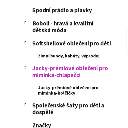
í
p
Spodní prádlo a plavky
a
n
Boboli - hravá a kvalitní
dětská móda
e
l
Softshellové oblečení pro děti
Zimní bundy, kabáty, výprodej
Jacky-prémiové oblečení pro
miminka-chlapečci
Jacky-prémiové oblečení pro
miminka-holčičky
Společenské šaty pro děti a
dospělé
Značky