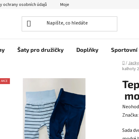
y ochrany osobních údajů
Moje objednávka
ny
Šaty pro družičky
Doplňky
Sportovní 
Domů
/
Jacky
kalhoty 
Tep
AKCE
mo
Průměr
Neohod
hodnoc
Značka
produk
Sada dv
je
modré b