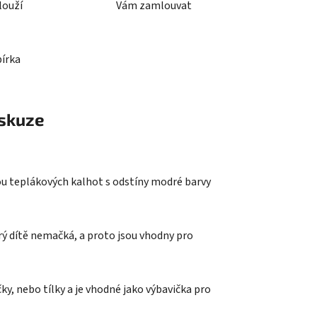
louží
Vám zamlouvat
bírka
skuze
u teplákových kalhot s odstíny modré barvy
rý dítě nemačká, a proto jsou vhodny pro
y, nebo tílky a je vhodné jako výbavička pro