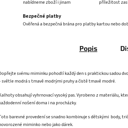
nabídneme zboží i jinam
příležitost zas
Bezpečné platby
Ověřená a bezpečná brána pro platby kartou nebo do
Popis
Di
Dopřejte svému miminku pohodlí každý den s praktickou sadou dvo
– světle modrá s tmavě modrými pruhy a čistě tmavě modré.
Kalhoty obsahují vyhrnovací vysoký pas. Vyrobeno z materiálu, kte
každodenní nošení doma i na procházky.
Toto barevné provedení se snadno kombinuje s dětskými body, tričk
novorozené miminko nebo jako dárek.