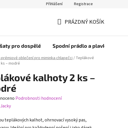
Přihlášení
Registrace
PRÁZDNÝ KOŠÍK
NÁKUPNÍ
KOŠÍK
šaty pro dospělé
Spodní prádlo a plavky
Bob
-prémiové oblečení pro miminka-chlapečci
/
Teplákové
2 ks – modré
lákové kalhoty 2 ks –
dré
né
noceno
Podrobnosti hodnocení
ení
:
Jacky
tu
ou teplákových kalhot, ohrnovací vysoký pas,
arvy. I
deální pro každodenní nošení i jako dárek.