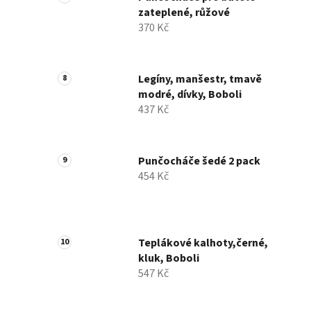
zateplené, růžové
370 Kč
Legíny, manšestr, tmavě
modré, dívky, Boboli
437 Kč
Punčocháče šedé 2 pack
454 Kč
Teplákové kalhoty,černé,
kluk, Boboli
547 Kč