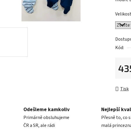
0,0
z
Velikost
5
hvězdič
Dostup
Kód:
43
Měrná 
Tisk
Odešleme kamkoliv
Nejlepší kval
Primárně obsluhujeme
Přesně to, co s
ČR a SR, ale rádi
malá princezna