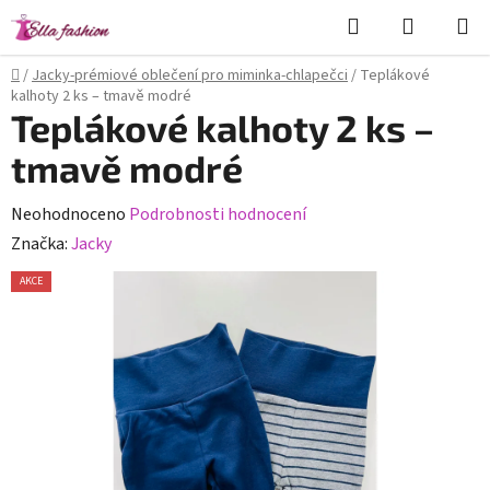
Přejít
Hledat
NÁKUPN
na
KOŠÍK
obsah
Domů
/
Jacky-prémiové oblečení pro miminka-chlapečci
/
Teplákové
kalhoty 2 ks – tmavě modré
Teplákové kalhoty 2 ks –
tmavě modré
Průměrné
Neohodnoceno
Podrobnosti hodnocení
hodnocení
Značka:
Jacky
produktu
AKCE
je
0,0
z
5
hvězdiček.