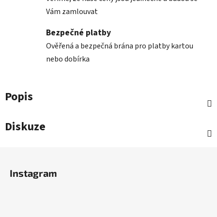
Vám zamlouvat
Bezpečné platby
Ověřená a bezpečná brána pro platby kartou
nebo dobírka
Popis
Diskuze
Z
á
Instagram
p
a
t
í