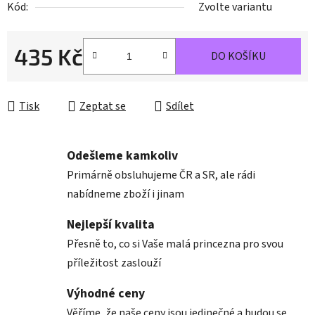
Kód:
Zvolte variantu
435 Kč
DO KOŠÍKU
Měrná cena:
Tisk
Zeptat se
Sdílet
Odešleme kamkoliv
Primárně obsluhujeme ČR a SR, ale rádi
nabídneme zboží i jinam
Nejlepší kvalita
Přesně to, co si Vaše malá princezna pro svou
příležitost zaslouží
Výhodné ceny
Věříme, že naše ceny jsou jedinečné a budou se