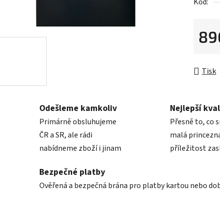
5
Kód:
hvězdič
89
Měrná 
Tisk
Odešleme kamkoliv
Nejlepší kval
Primárně obsluhujeme
Přesně to, co s
ČR a SR, ale rádi
malá princezna
nabídneme zboží i jinam
příležitost zas
Bezpečné platby
Ověřená a bezpečná brána pro platby kartou nebo do