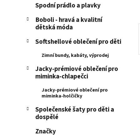
p
Spodní prádlo a plavky
a
n
Boboli - hravá a kvalitní
dětská móda
e
l
Softshellové oblečení pro děti
Zimní bundy, kabáty, výprodej
Jacky-prémiové oblečení pro
miminka-chlapečci
Jacky-prémiové oblečení pro
miminka-holčičky
Společenské šaty pro děti a
dospělé
Značky