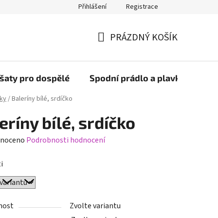
Přihlášení
Registrace
PRÁZDNÝ KOŠÍK
NÁKUPNÍ
KOŠÍK
šaty pro dospělé
Spodní prádlo a plavky
Bob
ky
/
Baleríny bílé, srdíčko
eríny bílé, srdíčko
né
noceno
Podrobnosti hodnocení
ení
i
tu
nost
Zvolte variantu