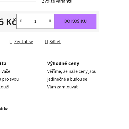
Zvolte variantu
ek.
6 Kč
DO KOŠÍKU
cena:
Zeptat se
Sdílet
ita
Výhodné ceny
i Vaše
Věříme, že naše ceny jsou
 pro svou
jedinečné a budou se
louží
Vám zamlouvat
bírka