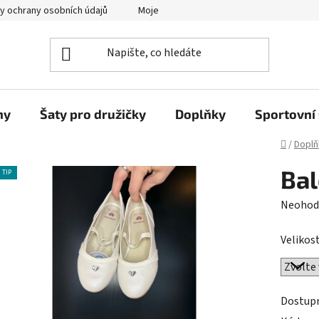
y ochrany osobních údajů
Moje objednávka
ny
Šaty pro družičky
Doplňky
Sportovní 
Domů
/
Doplň
Bal
TIP
Průměr
Neohod
hodnoc
Velikost
produk
je
0,0
z
Dostup