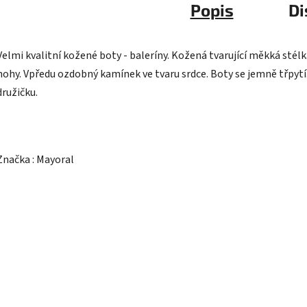
Popis
Di
Velmi kvalitní kožené boty - baleríny. Kožená tvarující měkká stélk
nohy. Vpředu ozdobný kamínek ve tvaru srdce. Boty se jemně třpyt
družičku.
Značka : Mayoral