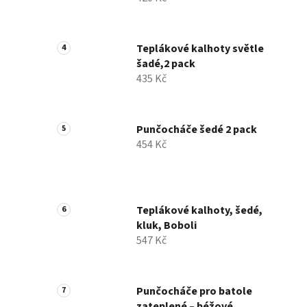
Teplákové kalhoty světle
šadé,2 pack
435 Kč
Punčocháče šedé 2 pack
454 Kč
Teplákové kalhoty, šedé,
kluk, Boboli
547 Kč
Punčocháče pro batole
zateplené – béžové