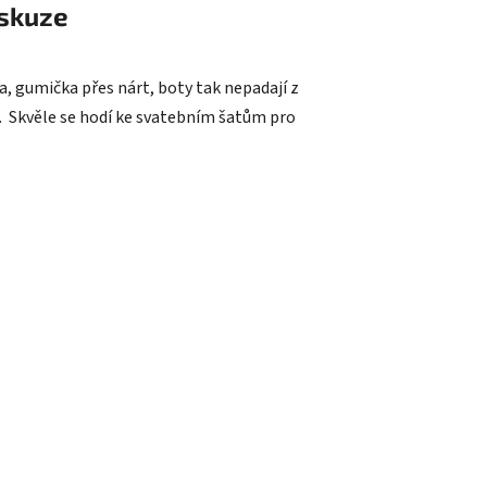
skuze
a, gumička přes nárt, boty tak nepadají z
í. Skvěle se hodí ke svatebním šatům pro