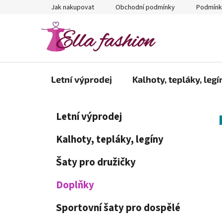
Přejít
Jak nakupovat
Obchodní podmínky
Podmínk
na
obsah
Letní výprodej
Kalhoty, tepláky, legí
P
K
Přeskočit
Letní výprodej
a
kategorie
o
t
s
Kalhoty, tepláky, legíny
e
t
g
Šaty pro družičky
r
o
a
r
Doplňky
i
n
e
n
Sportovní šaty pro dospělé
í