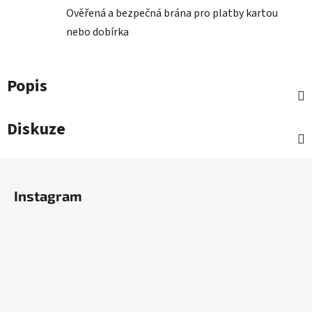
Ověřená a bezpečná brána pro platby kartou
nebo dobírka
Popis
Diskuze
Z
á
Instagram
p
a
t
í