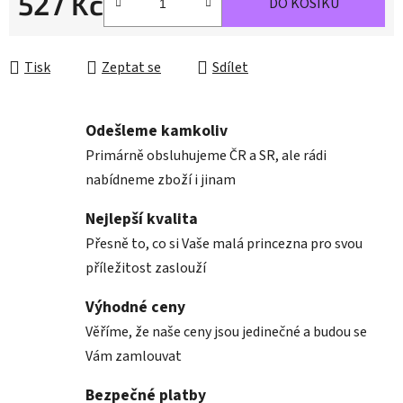
527 Kč
DO KOŠÍKU
Měrná cena:
Tisk
Zeptat se
Sdílet
Odešleme kamkoliv
Primárně obsluhujeme ČR a SR, ale rádi
nabídneme zboží i jinam
Nejlepší kvalita
Přesně to, co si Vaše malá princezna pro svou
příležitost zaslouží
Výhodné ceny
Věříme, že naše ceny jsou jedinečné a budou se
Vám zamlouvat
Bezpečné platby