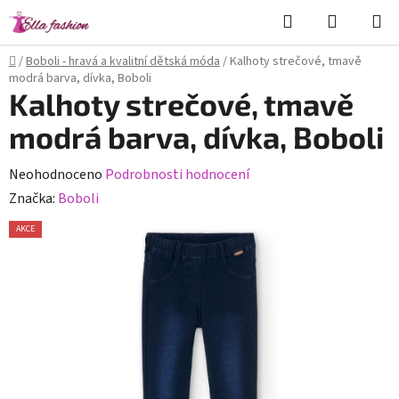
Přejít
Hledat
NÁKUPN
na
KOŠÍK
obsah
Domů
/
Boboli - hravá a kvalitní dětská móda
/
Kalhoty strečové, tmavě
modrá barva, dívka, Boboli
Kalhoty strečové, tmavě
modrá barva, dívka, Boboli
Průměrné
Neohodnoceno
Podrobnosti hodnocení
hodnocení
Značka:
Boboli
produktu
AKCE
je
0,0
z
5
hvězdiček.