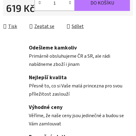
DO KOŠÍKU
619 Kč
Měrná cena:
Tisk
Zeptat se
Sdílet
Odešleme kamkoliv
Primárně obsluhujeme ČR a SR, ale rádi
nabídneme zboží i jinam
Nejlepší kvalita
Přesně to, co si Vaše malá princezna pro svou
příležitost zaslouží
Výhodné ceny
Věříme, že naše ceny jsou jedinečné a budou se
Vám zamlouvat