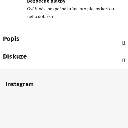
Bezpečné platby
Ověřená a bezpečná brána pro platby kartou
nebo dobírka
Popis
Diskuze
Z
á
Instagram
p
a
t
í