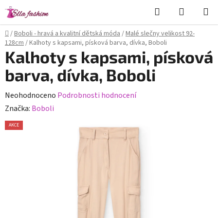
Přejít
Hledat
NÁKUPN
na
KOŠÍK
obsah
Domů
/
Boboli - hravá a kvalitní dětská móda
/
Malé slečny velikost 92-
128cm
/
Kalhoty s kapsami, písková barva, dívka, Boboli
Kalhoty s kapsami, písková
barva, dívka, Boboli
Průměrné
Neohodnoceno
Podrobnosti hodnocení
hodnocení
Značka:
Boboli
produktu
AKCE
je
0,0
z
5
hvězdiček.