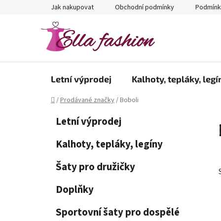
Přejít
Jak nakupovat
Obchodní podmínky
Podmínk
na
obsah
Letní výprodej
Kalhoty, tepláky, legí
Domů
/
Prodávané značky
/
Boboli
P
K
Přeskočit
Letní výprodej
a
kategorie
o
t
s
Kalhoty, tepláky, legíny
e
t
g
Šaty pro družičky
r
o
a
r
Doplňky
i
n
e
n
Sportovní šaty pro dospělé
í