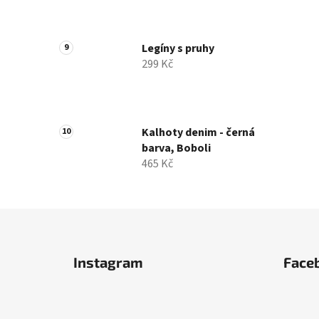
Legíny s pruhy
299 Kč
Kalhoty denim - černá
barva, Boboli
465 Kč
Z
á
Instagram
Face
p
a
t