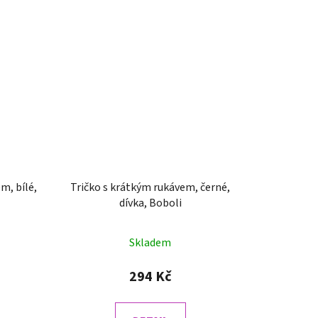
m, bílé,
Tričko s krátkým rukávem, černé,
dívka, Boboli
Skladem
294 Kč