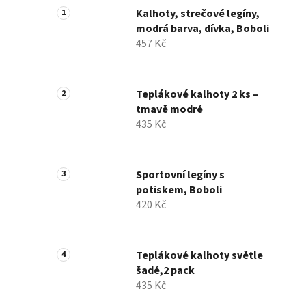
Kalhoty, strečové legíny,
modrá barva, dívka, Boboli
457 Kč
Teplákové kalhoty 2 ks –
tmavě modré
435 Kč
Sportovní legíny s
potiskem, Boboli
420 Kč
Teplákové kalhoty světle
šadé,2 pack
435 Kč