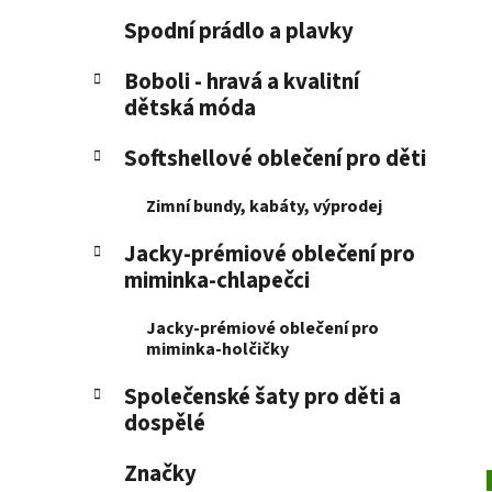
p
Spodní prádlo a plavky
a
n
Boboli - hravá a kvalitní
dětská móda
e
l
Softshellové oblečení pro děti
Zimní bundy, kabáty, výprodej
Jacky-prémiové oblečení pro
miminka-chlapečci
Jacky-prémiové oblečení pro
miminka-holčičky
Společenské šaty pro děti a
dospělé
Značky