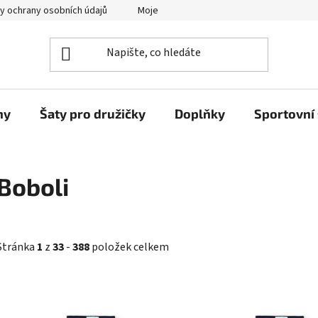
y ochrany osobních údajů
Moje objednávka
ny
Šaty pro družičky
Doplňky
Sportovní 
Boboli
Stránka
1
z
33
-
388
položek celkem
V
ý