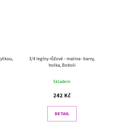
3/4 legíny růžové - malina- barvy,
holka, Boboli
Skladem
242 Kč
DETAIL