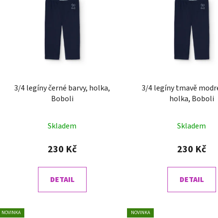
p
i
s
p
r
o
d
3/4 legíny černé barvy, holka,
3/4 legíny tmavě modré barvy,
u
Boboli
holka, Boboli
k
t
Skladem
Skladem
ů
230 Kč
230 Kč
DETAIL
DETAIL
NOVINKA
NOVINKA