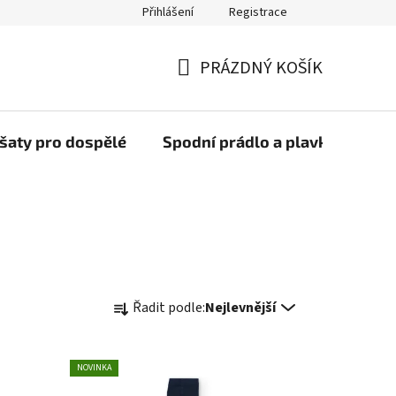
Přihlášení
Registrace
PRÁZDNÝ KOŠÍK
NÁKUPNÍ
KOŠÍK
šaty pro dospělé
Spodní prádlo a plavky
Bob
Ř
Řadit podle:
Nejlevnější
a
z
e
NOVINKA
n