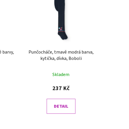
í
p
r
o
d
u
k
Punčocháče, tmavě modrá barva,
t
kytička, dívka, Boboli
ů
Skladem
237 Kč
DETAIL