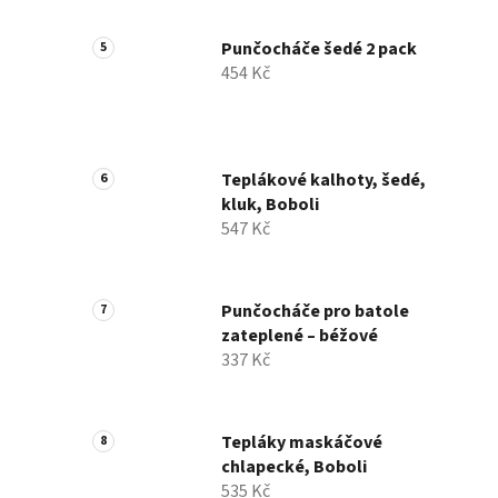
Punčocháče šedé 2 pack
454 Kč
Teplákové kalhoty, šedé,
kluk, Boboli
547 Kč
Punčocháče pro batole
zateplené – béžové
337 Kč
Tepláky maskáčové
chlapecké, Boboli
535 Kč