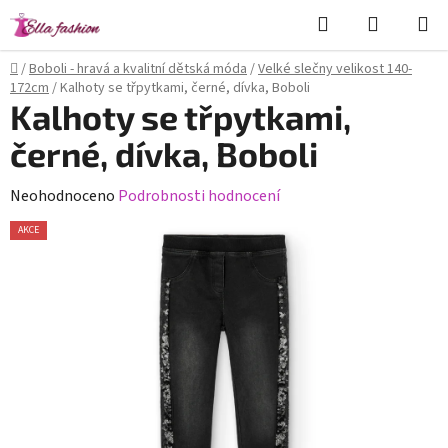
Přejít
Hledat
NÁKUPN
na
KOŠÍK
obsah
Domů
/
Boboli - hravá a kvalitní dětská móda
/
Velké slečny velikost 140-
172cm
/
Kalhoty se třpytkami, černé, dívka, Boboli
Kalhoty se třpytkami,
černé, dívka, Boboli
Průměrné
Neohodnoceno
Podrobnosti hodnocení
hodnocení
AKCE
produktu
je
0,0
z
5
hvězdiček.