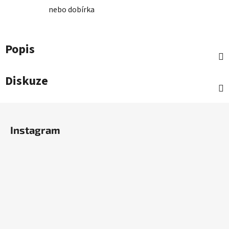
nebo dobírka
Popis
Diskuze
Z
á
Instagram
p
a
t
í