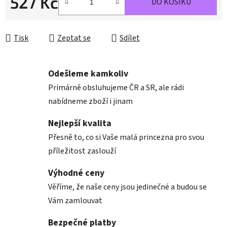
527 Kč
DO KOŠÍKU
Měrná cena:
Tisk
Zeptat se
Sdílet
Odešleme kamkoliv
Primárně obsluhujeme ČR a SR, ale rádi
nabídneme zboží i jinam
Nejlepší kvalita
Přesně to, co si Vaše malá princezna pro svou
příležitost zaslouží
Výhodné ceny
Věříme, že naše ceny jsou jedinečné a budou se
Vám zamlouvat
Bezpečné platby