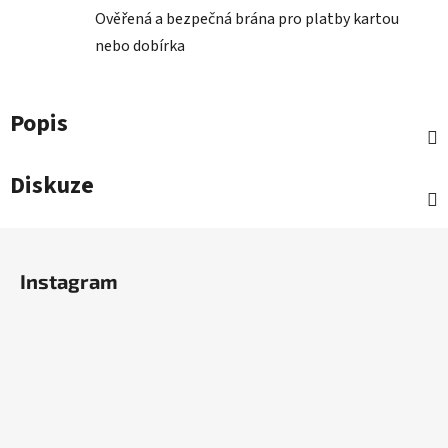
Ověřená a bezpečná brána pro platby kartou
nebo dobírka
Popis
Diskuze
Z
á
Instagram
p
a
t
í