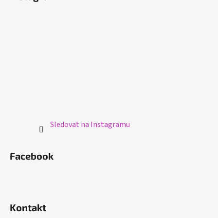
p
a
t
í
Sledovat na Instagramu
Facebook
Kontakt