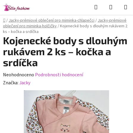
Přejít
Hledat
NÁKUPN
na
KOŠÍK
obsah
Domů
/
Jacky-prémiové oblečení pro miminka-chlapečci
/
Jacky-prémiové
oblečení pro miminka-holčičky
/
Kojenecké body s dlouhým rukávem 2
ks – kočka a srdíčka
Kojenecké body s dlouhým
rukávem 2 ks – kočka a
srdíčka
Průměrné
Neohodnoceno
Podrobnosti hodnocení
hodnocení
Značka:
Jacky
produktu
je
0,0
z
5
hvězdiček.