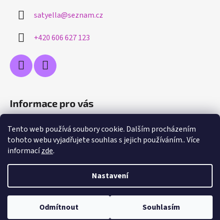
satyella
@
seznam.cz
+420 606 627 123
Informace pro vás
Jak nakupovat
Tento web používá soubory cookie. Dalším procházením
tohoto webu vyjadřujete souhlas s jejich používáním.. Více
Obchodní podmínky
informací
zde
.
Podmínky ochrany osobních údajů
Moje objednávka
Nastavení
Odmítnout
Souhlasím
Vytvořil Shoptet