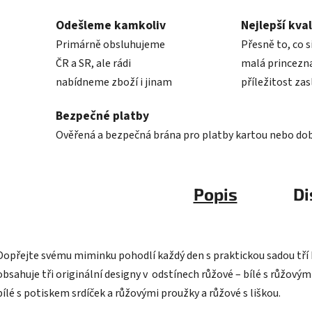
Odešleme kamkoliv
Nejlepší kval
Primárně obsluhujeme
Přesně to, co s
ČR a SR, ale rádi
malá princezna
nabídneme zboží i jinam
příležitost zas
Bezpečné platby
Ověřená a bezpečná brána pro platby kartou nebo do
Popis
Di
Dopřejte svému miminku pohodlí každý den s praktickou sadou tří
obsahuje tři originální designy v odstínech růžové – bílé s růžov
bílé s potiskem srdíček a růžovými proužky a růžové s liškou.