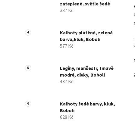
zateplené ,světle šedé
337 Kč
Kalhoty plátěné, zelená
barva,kluk, Boboli
577 Kč
Legíny, manšestr, tmavě
modré, dívky, Boboli
437 Kč
Kalhoty šedé barvy, kluk,
Boboli
628 Kč