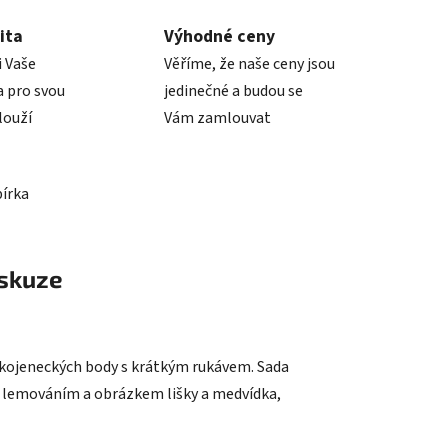
ita
Výhodné ceny
i Vaše
Věříme, že naše ceny jsou
 pro svou
jedinečné a budou se
louží
Vám zamlouvat
bírka
skuze
 kojeneckých body s krátkým rukávem. Sada
ým lemováním a obrázkem lišky a medvídka,