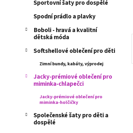
Sportovní šaty pro dospělé
í
p
Spodní prádlo a plavky
a
n
Boboli - hravá a kvalitní
dětská móda
e
l
Softshellové oblečení pro děti
Zimní bundy, kabáty, výprodej
Jacky-prémiové oblečení pro
miminka-chlapečci
Jacky-prémiové oblečení pro
miminka-holčičky
Společenské šaty pro děti a
dospělé