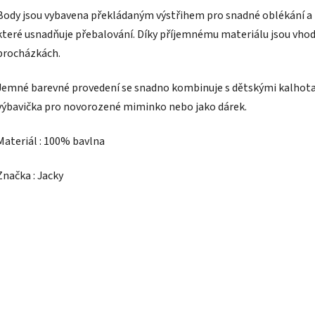
Body jsou vybavena překládaným výstřihem pro snadné oblékání a
které usnadňuje přebalování. Díky příjemnému materiálu jsou vho
procházkách.
Jemné barevné provedení se snadno kombinuje s dětskými kalhotam
výbavička pro novorozené miminko nebo jako dárek.
Materiál : 100% bavlna
Značka : Jacky