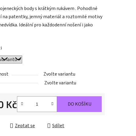
tu
kojeneckých body s krátkým rukávem . Pohodlné
í na patentky, jemný materiál a roztomilé motivy
medvídka. Ideální pro každodenní nošení i jako
ek.
i
nost
Zvolte variantu
Zvolte variantu
0 Kč
DO KOŠÍKU
cena:
Zeptat se
Sdílet