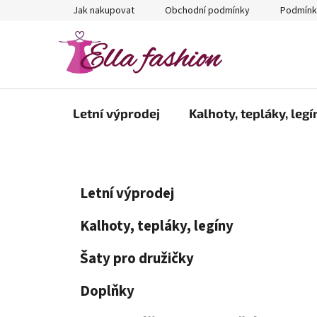
Přejít
Jak nakupovat
Obchodní podmínky
Podmínk
na
obsah
Letní výprodej
Kalhoty, tepláky, legí
P
K
Přeskočit
Letní výprodej
a
kategorie
o
t
s
Kalhoty, tepláky, legíny
e
t
g
Šaty pro družičky
r
o
a
r
Doplňky
i
n
e
n