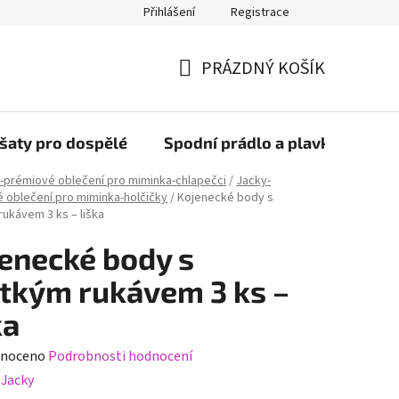
Přihlášení
Registrace
PRÁZDNÝ KOŠÍK
NÁKUPNÍ
KOŠÍK
šaty pro dospělé
Spodní prádlo a plavky
Bob
-prémiové oblečení pro miminka-chlapečci
/
Jacky-
 oblečení pro miminka-holčičky
/
Kojenecké body s
rukávem 3 ks – liška
enecké body s
tkým rukávem 3 ks –
ka
né
noceno
Podrobnosti hodnocení
ení
:
Jacky