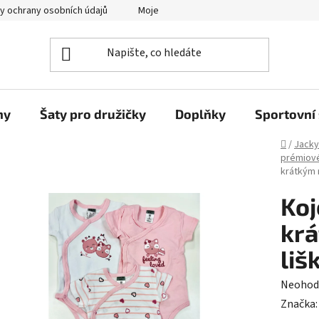
y ochrany osobních údajů
Moje objednávka
ny
Šaty pro družičky
Doplňky
Sportovní 
Domů
/
Jacky
prémiové
krátkým 
Koj
krá
liš
Průměr
Neohod
hodnoc
Značka