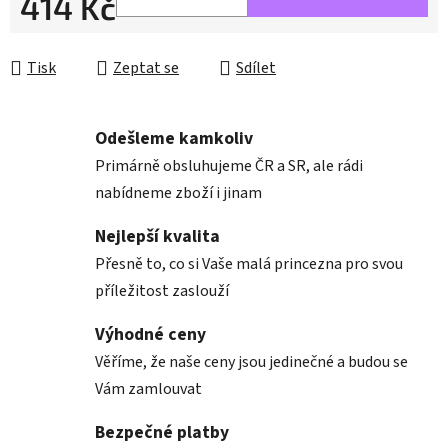
414 Kč
Měrná cena:
Tisk
Zeptat se
Sdílet
Odešleme kamkoliv
Primárně obsluhujeme ČR a SR, ale rádi
nabídneme zboží i jinam
Nejlepší kvalita
Přesně to, co si Vaše malá princezna pro svou
příležitost zaslouží
Výhodné ceny
Věříme, že naše ceny jsou jedinečné a budou se
Vám zamlouvat
Bezpečné platby