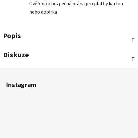
Ověřená a bezpečná brána pro platby kartou
nebo dobírka
Popis
Diskuze
Z
á
Instagram
p
a
t
í