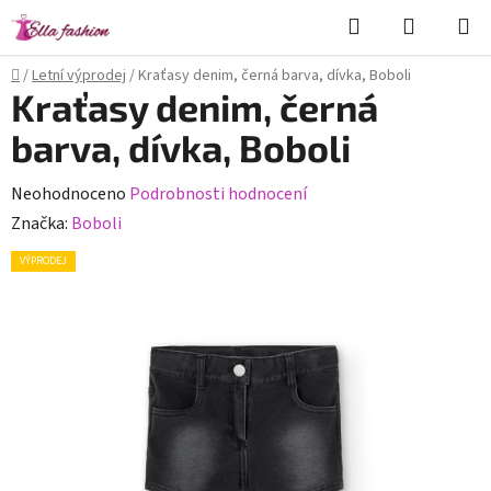
Přejít
Hledat
NÁKUPN
na
KOŠÍK
obsah
Domů
/
Letní výprodej
/
Kraťasy denim, černá barva, dívka, Boboli
Kraťasy denim, černá
barva, dívka, Boboli
Průměrné
Neohodnoceno
Podrobnosti hodnocení
hodnocení
Značka:
Boboli
produktu
VÝPRODEJ
je
0,0
z
5
hvězdiček.