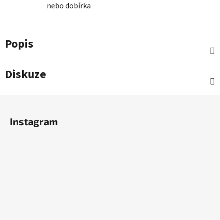
nebo dobírka
Popis
Diskuze
Z
á
Instagram
p
a
t
í