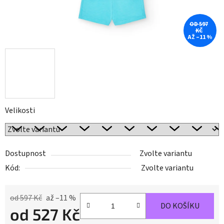
OD 597
KČ
AŽ –11 %
Velikosti
Dostupnost
Zvolte variantu
Kód:
Zvolte variantu
od 597 Kč
až –11 %
DO KOŠÍKU
od
527 Kč