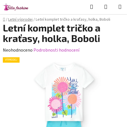
Přejít
Hledat
NÁKUPN
na
KOŠÍK
obsah
Domů
/
Letní výprodej
/
Letní komplet tričko a kraťasy, holka, Boboli
Letní komplet tričko a
kraťasy, holka, Boboli
Průměrné
Neohodnoceno
Podrobnosti hodnocení
hodnocení
VÝPRODEJ
produktu
je
0,0
z
5
hvězdiček.