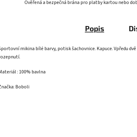
Ověřená a bezpečná brána pro platby kartou nebo do
Popis
Di
Sportovní mikina bílé barvy, potisk šachovnice. Kapuce. Vpředu dvě
rozepnutí.
Materiál : 100% bavlna
Značka: Boboli