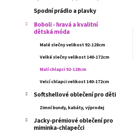
í
p
Spodní prádlo a plavky
a
n
Boboli - hravá a kvalitní
dětská móda
e
l
Malé slečny velikost 92-128cm
Velké slečny velikost 140-172cm
Malí chlapci 92-128cm
Velcí chlapci velikost 140-172cm
Softshellové oblečení pro děti
Zimní bundy, kabáty, výprodej
Jacky-prémiové oblečení pro
miminka-chlapečci