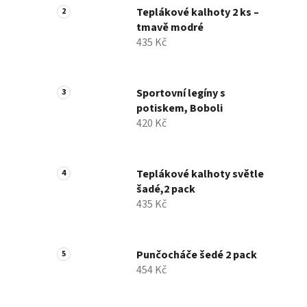
Teplákové kalhoty 2 ks –
tmavě modré
435 Kč
Sportovní legíny s
potiskem, Boboli
420 Kč
Teplákové kalhoty světle
šadé,2 pack
435 Kč
Punčocháče šedé 2 pack
454 Kč