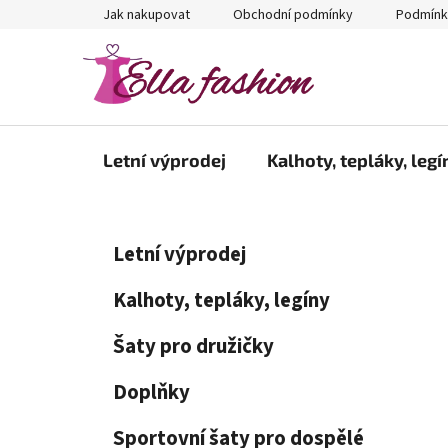
Přejít
Jak nakupovat
Obchodní podmínky
Podmínk
na
obsah
Letní výprodej
Kalhoty, tepláky, legí
P
K
Přeskočit
Letní výprodej
a
kategorie
o
t
s
Kalhoty, tepláky, legíny
e
t
g
Šaty pro družičky
r
o
a
r
Doplňky
i
n
e
n
Sportovní šaty pro dospělé