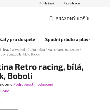
Přihlášení
Registrace
PRÁZDNÝ KOŠÍK
NÁKUPNÍ
KOŠÍK
šaty pro dospělé
Spodní prádlo a plavky
Bob
i - hravá a kvalitní dětská móda
/
Malí chlapci 92-128cm
/
tro racing, bílá, kluk, Boboli
ina Retro racing, bílá,
k, Boboli
né
noceno
Podrobnosti hodnocení
ení
:
Boboli
tu
i