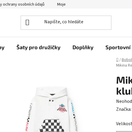
y ochrany osobních údajů
Moje objednávka
ny
Šaty pro družičky
Doplňky
Sportovní 
Domů
/
Bobol
Mikina Re
Mik
klu
Průměr
Neohod
hodnoc
Značka
produk
Velikost
je