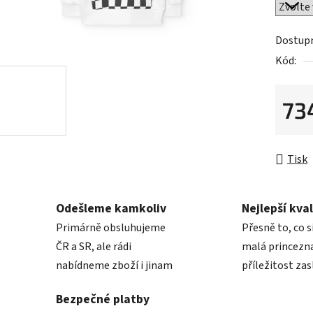
0,0
z
5
Dostup
hvězdič
Kód:
73
Měrná 
Tisk
Odešleme kamkoliv
Nejlepší kval
Primárně obsluhujeme
Přesně to, co s
ČR a SR, ale rádi
malá princezna
nabídneme zboží i jinam
příležitost zas
Bezpečné platby