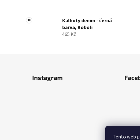
Kalhoty denim - černá
barva, Boboli
465 Kč
Z
á
Instagram
Face
p
a
t
í
Tento web po