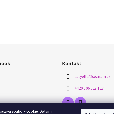
book
Kontakt
satyella
@
seznam.cz
+420 606 627 123
užívá soubory cookie. Dalším