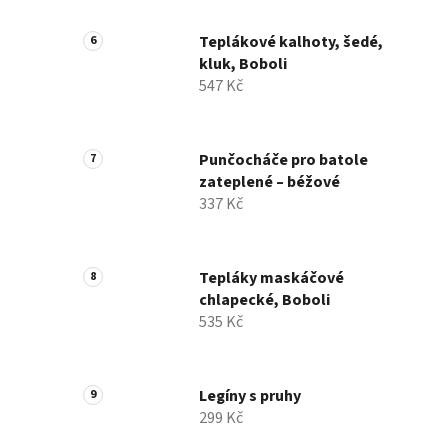
Teplákové kalhoty, šedé,
kluk, Boboli
547 Kč
Punčocháče pro batole
zateplené – béžové
337 Kč
Tepláky maskáčové
chlapecké, Boboli
535 Kč
Legíny s pruhy
299 Kč