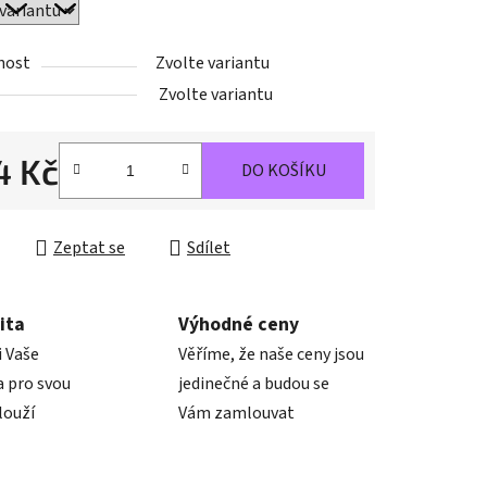
nost
Zvolte variantu
ek.
Zvolte variantu
4 Kč
DO KOŠÍKU
cena:
Zeptat se
Sdílet
ita
Výhodné ceny
i Vaše
Věříme, že naše ceny jsou
 pro svou
jedinečné a budou se
louží
Vám zamlouvat