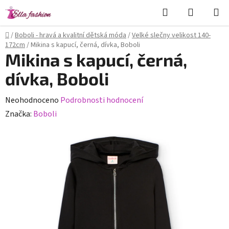
Přejít
Hledat
NÁKUPN
na
KOŠÍK
obsah
Domů
/
Boboli - hravá a kvalitní dětská móda
/
Velké slečny velikost 140-
172cm
/
Mikina s kapucí, černá, dívka, Boboli
Mikina s kapucí, černá,
dívka, Boboli
Průměrné
Neohodnoceno
Podrobnosti hodnocení
hodnocení
Značka:
Boboli
produktu
je
0,0
z
5
hvězdiček.