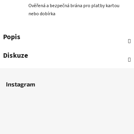
Ověřená a bezpečná brána pro platby kartou
nebo dobírka
Popis
Diskuze
Z
á
Instagram
p
a
t
í