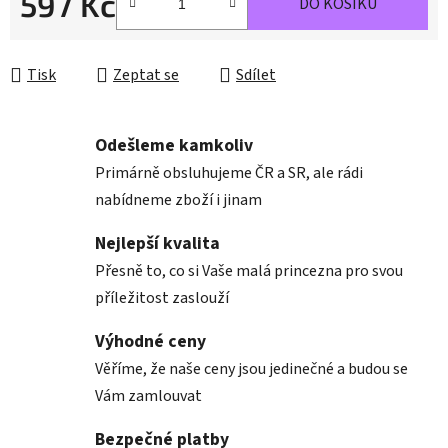
597 Kč
DO KOŠÍKU
Měrná cena:
Tisk
Zeptat se
Sdílet
Odešleme kamkoliv
Primárně obsluhujeme ČR a SR, ale rádi
nabídneme zboží i jinam
Nejlepší kvalita
Přesně to, co si Vaše malá princezna pro svou
příležitost zaslouží
Výhodné ceny
Věříme, že naše ceny jsou jedinečné a budou se
Vám zamlouvat
Bezpečné platby