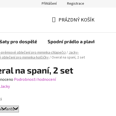
Přihlášení
Registrace
PRÁZDNÝ KOŠÍK
NÁKUPNÍ
KOŠÍK
šaty pro dospělé
Spodní prádlo a plavky
Bob
-prémiové oblečení pro miminka-chlapečci
/
Jacky-
 oblečení pro miminka-holčičky
/
Overal na spaní, 2 set
ral na spaní, 2 set
né
noceno
Podrobnosti hodnocení
ení
:
Jacky
tu
i