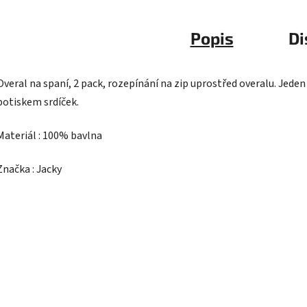
Popis
Di
Overal na spaní, 2 pack, rozepínání na zip uprostřed overalu. Jeden
potiskem srdíček.
Materiál : 100% bavlna
Značka : Jacky