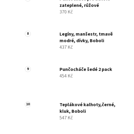
zateplené, růžové
370 Kč
Legíny, manšestr, tmavě
modré, dívky, Boboli
437 Kč
Punčocháče šedé 2 pack
454 Kč
Teplákové kalhoty,černé,
kluk, Boboli
547 Kč