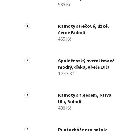
535 Kč
Kalhoty strečové, úzké,
černé Boboli
465 Kč
Společenský overal tmavě
modrý, dívka, Abel&Lula
1 847 Kč
Kalhoty s fleesem, barva
lila, Boboli
480 Kč
Punčocháče pro batole