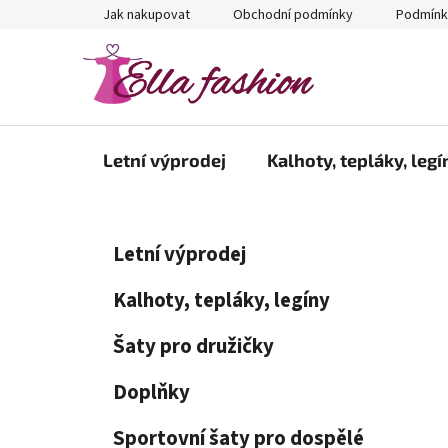
Přejít
Jak nakupovat
Obchodní podmínky
Podmínk
na
obsah
Letní výprodej
Kalhoty, tepláky, legí
P
K
Přeskočit
Letní výprodej
a
kategorie
o
t
s
Kalhoty, tepláky, legíny
e
t
g
Šaty pro družičky
r
o
a
r
Doplňky
i
n
e
n
Sportovní šaty pro dospělé