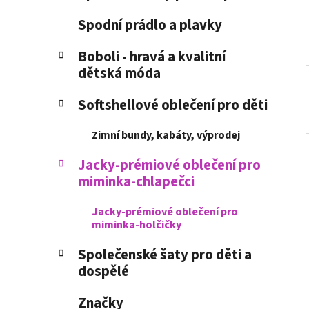
í
p
Spodní prádlo a plavky
a
n
Boboli - hravá a kvalitní
dětská móda
e
l
Softshellové oblečení pro děti
Zimní bundy, kabáty, výprodej
Jacky-prémiové oblečení pro
miminka-chlapečci
Jacky-prémiové oblečení pro
miminka-holčičky
Společenské šaty pro děti a
dospělé
Značky