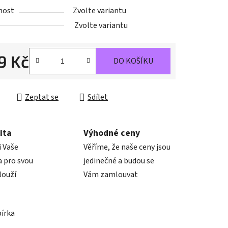
nost
Zvolte variantu
ek.
Zvolte variantu
9 Kč
DO KOŠÍKU
cena:
Zeptat se
Sdílet
ita
Výhodné ceny
i Vaše
Věříme, že naše ceny jsou
 pro svou
jedinečné a budou se
louží
Vám zamlouvat
bírka