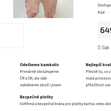
5
Dostup
hvězdič
Kód:
64
Měrná 
Tisk
Odešleme kamkoliv
Nejlepší kval
Primárně obsluhujeme
Přesně to, co s
ČR a SR, ale rádi
malá princezna
nabídneme zboží i jinam
příležitost zas
Bezpečné platby
Ověřená a bezpečná brána pro platby kartou nebo do