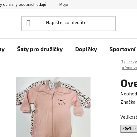
y ochrany osobních údajů
Moje objednávka
ny
Šaty pro družičky
Doplňky
Sportovní 
Domů
/
Jacky
prémiové
Ove
Průměr
Neohod
hodnoc
Značka
produk
Velikost
je
0,0
z