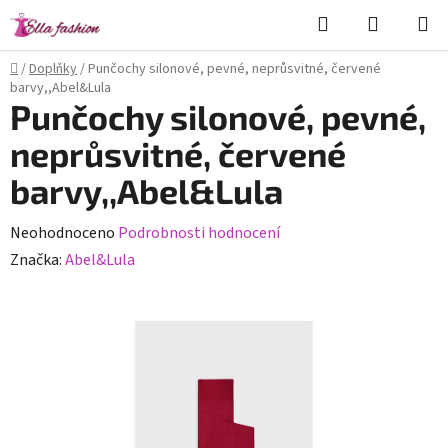
Přejít
Hledat
NÁKUPN
na
KOŠÍK
obsah
Domů
/
Doplňky
/
Punčochy silonové, pevné, neprůsvitné, červené
barvy,,Abel&Lula
Punčochy silonové, pevné,
neprůsvitné, červené
barvy,,Abel&Lula
Průměrné
Neohodnoceno
Podrobnosti hodnocení
hodnocení
Značka:
Abel&Lula
produktu
je
0,0
z
5
hvězdiček.