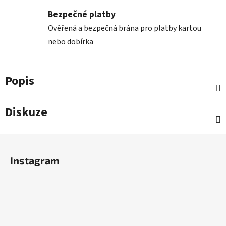
Bezpečné platby
Ověřená a bezpečná brána pro platby kartou
nebo dobírka
Popis
Diskuze
Z
á
Instagram
p
a
t
í