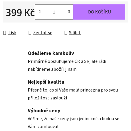
399 Kč
DO KOŠÍKU
Měrná cena:
Tisk
Zeptat se
Sdílet
Odešleme kamkoliv
Primárně obsluhujeme ČR a SR, ale rádi
nabídneme zboží i jinam
Nejlepší kvalita
Přesně to, co si Vaše malá princezna pro svou
příležitost zaslouží
Výhodné ceny
Věříme, že naše ceny jsou jedinečné a budou se
Vám zamlouvat