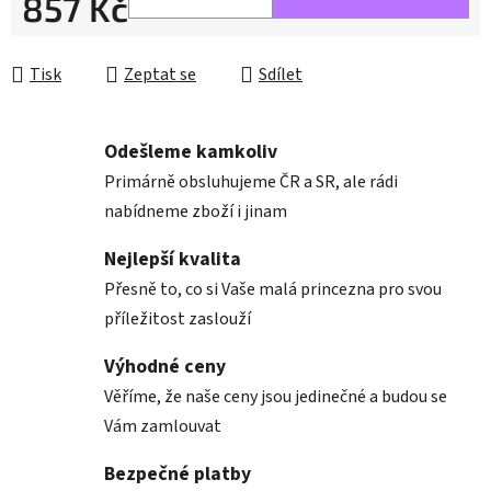
857 Kč
Měrná cena:
Tisk
Zeptat se
Sdílet
Odešleme kamkoliv
Primárně obsluhujeme ČR a SR, ale rádi
nabídneme zboží i jinam
Nejlepší kvalita
Přesně to, co si Vaše malá princezna pro svou
příležitost zaslouží
Výhodné ceny
Věříme, že naše ceny jsou jedinečné a budou se
Vám zamlouvat
Bezpečné platby