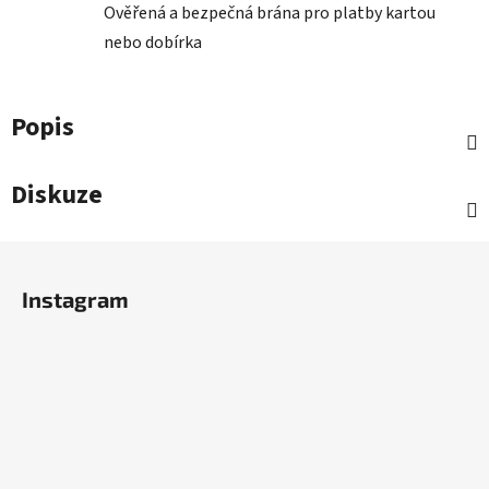
Ověřená a bezpečná brána pro platby kartou
nebo dobírka
Popis
Diskuze
Z
á
Instagram
p
a
t
í