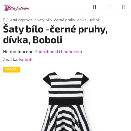
Přejít
Hledat
NÁKUPN
na
KOŠÍK
obsah
Domů
/
Letní výprodej
/
Šaty bílo -černé pruhy, dívka, Boboli
Šaty bílo -černé pruhy,
dívka, Boboli
Průměrné
Neohodnoceno
Podrobnosti hodnocení
hodnocení
Značka:
Boboli
produktu
VÝPRODEJ
je
0,0
z
5
hvězdiček.