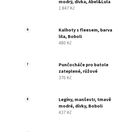
modrý, dívka, Abel&Lula
1 847 Kč
Kalhoty s fleesem, barva
lila, Boboli
480 Kč
Punčocháče pro batole
zateplené, růžové
370 Kč
Legíny, manšestr, tmavě
modré, dívky, Boboli
437 Kč