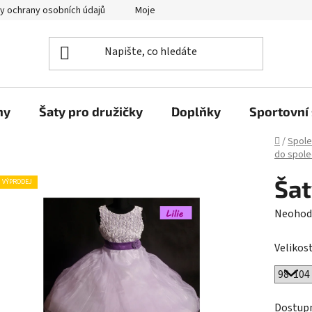
y ochrany osobních údajů
Moje objednávka
ny
Šaty pro družičky
Doplňky
Sportovní 
Domů
/
Spole
do spole
Šat
VÝPRODEJ
Průměr
Neohod
hodnoc
Velikost
produk
je
0,0
z
Dostup