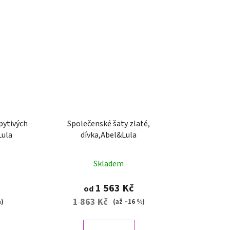
pytivých
Společenské šaty zlaté,
Lula
dívka,Abel&Lula
Skladem
1 563 Kč
od
1 863 Kč
%)
(až –16 %)