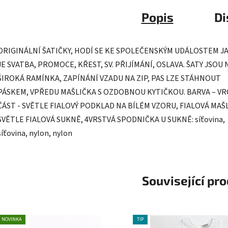
Popis
Di
ORIGINÁLNÍ ŠATIČKY, HODÍ SE KE SPOLEČENSKÝM UDÁLOSTEM J
JE SVATBA, PROMOCE, KŘEST, SV. PŘIJÍMÁNÍ, OSLAVA. ŠATY JSOU 
ŠIROKÁ RAMÍNKA, ZAPÍNÁNÍ VZADU NA ZIP, PAS LZE STÁHNOUT
PÁSKEM, VPŘEDU MAŠLIČKA S OZDOBNOU KYTIČKOU. BARVA – V
ČÁST - SVĚTLE FIALOVÝ PODKLAD NA BÍLÉM VZORU, FIALOVÁ MAŠ
SVĚTLE FIALOVÁ SUKNĚ, 4VRSTVÁ SPODNIČKA U SUKNĚ: síťovina,
síťovina, nylon, nylon
Související pr
NOVINKA
TIP