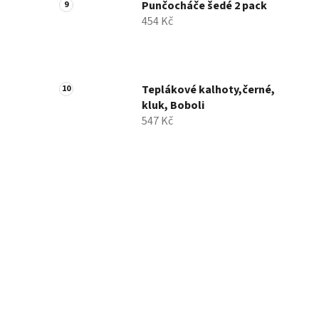
Punčocháče šedé 2 pack
454 Kč
Teplákové kalhoty,černé,
kluk, Boboli
547 Kč