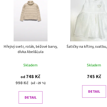
Hřejivý svetr, rolák, béžové barvy,
Śatičky na křtiny, svatbu
dívka Abel&Lula
Skladem
Skladem
748 Kč
745 Kč
od
998 Kč
(až –25 %)
DETAIL
DETAIL