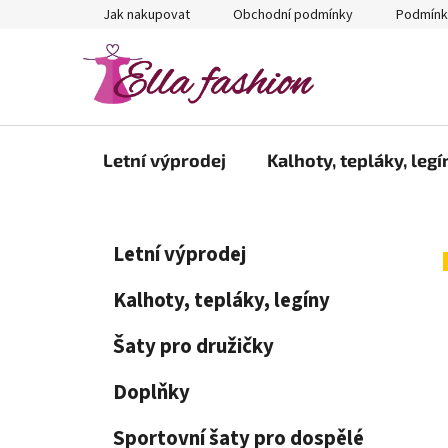
Přejít
Jak nakupovat
Obchodní podmínky
Podmínk
na
obsah
Letní výprodej
Kalhoty, tepláky, legí
P
K
Přeskočit
Letní výprodej
a
kategorie
o
t
s
Kalhoty, tepláky, legíny
e
t
g
Šaty pro družičky
r
o
a
r
Doplňky
i
n
e
n
Sportovní šaty pro dospělé