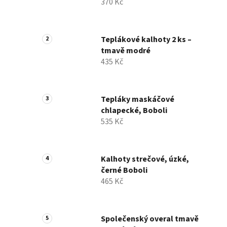
370 Kč
Teplákové kalhoty 2 ks –
tmavě modré
435 Kč
Tepláky maskáčové
chlapecké, Boboli
535 Kč
Kalhoty strečové, úzké,
černé Boboli
465 Kč
Společenský overal tmavě