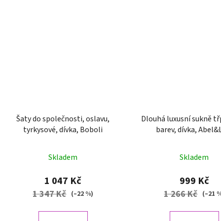
Šaty do společnosti, oslavu,
Dlouhá luxusní sukně tř
tyrkysové, dívka, Boboli
barev, dívka, Abel&
Skladem
Skladem
1 047 Kč
999 Kč
1 347 Kč
1 266 Kč
(–22 %)
(–21 