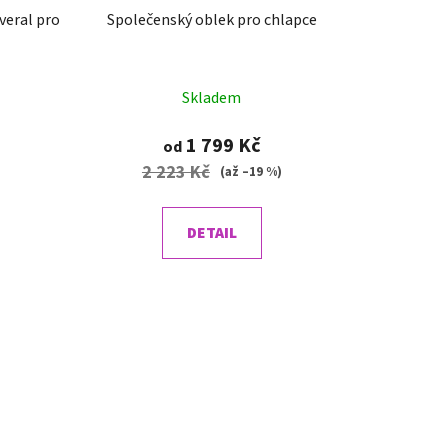
veral pro
Společenský oblek pro chlapce
Skladem
1 799 Kč
od
2 223 Kč
)
(až –19 %)
DETAIL