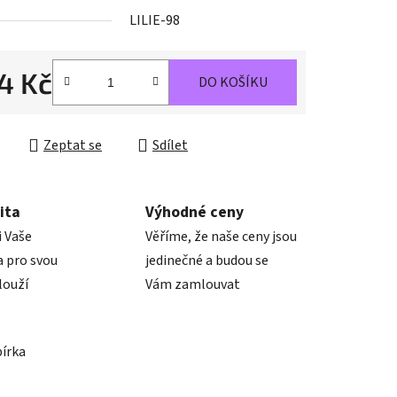
LILIE-98
ek.
4 Kč
DO KOŠÍKU
cena:
Zeptat se
Sdílet
ita
Výhodné ceny
i Vaše
Věříme, že naše ceny jsou
 pro svou
jedinečné a budou se
louží
Vám zamlouvat
bírka