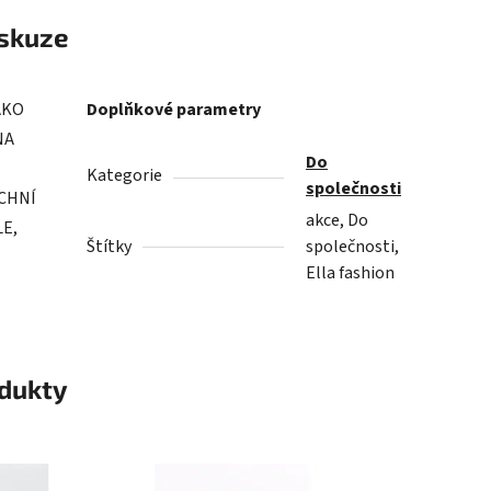
skuze
AKO
Doplňkové parametry
NA
Do
Kategorie
společnosti
RCHNÍ
akce, Do
LE,
Štítky
společnosti,
Ella fashion
odukty