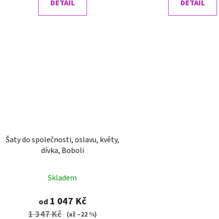
DETAIL
DETAIL
Šaty do společnosti, oslavu, květy,
dívka, Boboli
Skladem
1 047 Kč
od
1 347 Kč
(až –22 %)