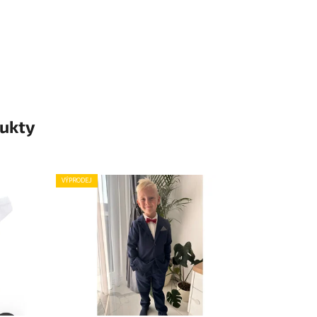
ukty
VÝPRODEJ