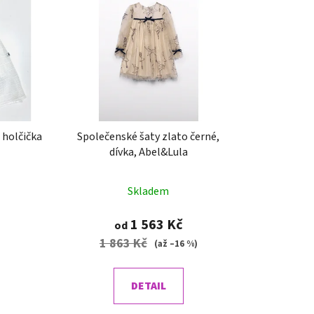
, holčička
Společenské šaty zlato černé,
dívka, Abel&Lula
Skladem
1 563 Kč
od
1 863 Kč
(až –16 %)
DETAIL