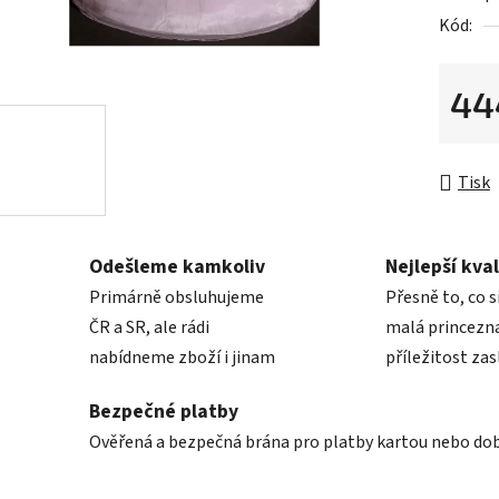
5
Kód:
hvězdič
44
Měrná 
Tisk
Odešleme kamkoliv
Nejlepší kval
Primárně obsluhujeme
Přesně to, co s
ČR a SR, ale rádi
malá princezna
nabídneme zboží i jinam
příležitost zas
Bezpečné platby
Ověřená a bezpečná brána pro platby kartou nebo do