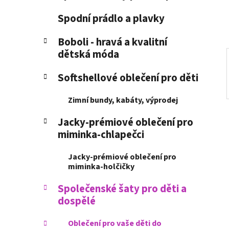
í
p
Spodní prádlo a plavky
a
n
Boboli - hravá a kvalitní
dětská móda
e
l
Softshellové oblečení pro děti
Zimní bundy, kabáty, výprodej
Jacky-prémiové oblečení pro
miminka-chlapečci
Jacky-prémiové oblečení pro
miminka-holčičky
Společenské šaty pro děti a
dospělé
Oblečení pro vaše děti do