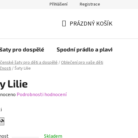
Přihlášení
Registrace
PRÁZDNÝ KOŠÍK
NÁKUPNÍ
KOŠÍK
šaty pro dospělé
Spodní prádlo a plavky
Bob
čenské šaty pro děti a dospělé
/
Oblečení pro vaše děti
čnosti
/
Šaty Lilie
y Lilie
né
noceno
Podrobnosti hodnocení
ení
i
tu
nost
Skladem