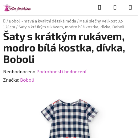
Přejít
Hledat
NÁKUPN
na
KOŠÍK
obsah
Domů
/
Boboli - hravá a kvalitní dětská móda
/
Malé slečny velikost 92-
128cm
/
Šaty s krátkým rukávem, modro bílá kostka, dívka, Boboli
Šaty s krátkým rukávem,
modro bílá kostka, dívka,
Boboli
Průměrné
Neohodnoceno
Podrobnosti hodnocení
hodnocení
Značka:
Boboli
produktu
je
0,0
z
5
hvězdiček.