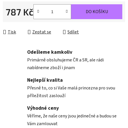
787 Kč
DO KOŠÍKU
Měrná cena:
Tisk
Zeptat se
Sdílet
Odešleme kamkoliv
Primárně obsluhujeme ČR a SR, ale rádi
nabídneme zboží i jinam
Nejlepší kvalita
Přesně to, co si Vaše malá princezna pro svou
příležitost zaslouží
Výhodné ceny
Věříme, že naše ceny jsou jedinečné a budou se
Vám zamlouvat