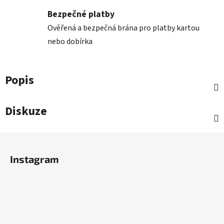
Bezpečné platby
Ověřená a bezpečná brána pro platby kartou
nebo dobírka
Popis
Diskuze
Z
á
Instagram
p
a
t
í