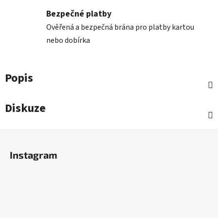
Bezpečné platby
Ověřená a bezpečná brána pro platby kartou
nebo dobírka
Popis
Diskuze
Z
á
Instagram
p
a
t
í