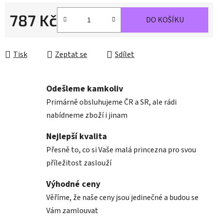
787 Kč
DO KOŠÍKU
Měrná cena:
Tisk
Zeptat se
Sdílet
Odešleme kamkoliv
Primárně obsluhujeme ČR a SR, ale rádi
nabídneme zboží i jinam
Nejlepší kvalita
Přesně to, co si Vaše malá princezna pro svou
příležitost zaslouží
Výhodné ceny
Věříme, že naše ceny jsou jedinečné a budou se
Vám zamlouvat