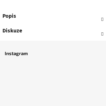
Popis
Diskuze
Z
á
Instagram
p
a
t
í