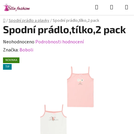
Přejít
Hledat
NÁKUPN
na
KOŠÍK
obsah
Domů
/
Spodní prádlo a plavky
/
Spodní prádlo,tílko,2 pack
Spodní prádlo,tílko,2 pack
Průměrné
Neohodnoceno
Podrobnosti hodnocení
hodnocení
Značka:
Boboli
produktu
NOVINKA
je
TIP
0,0
z
5
hvězdiček.