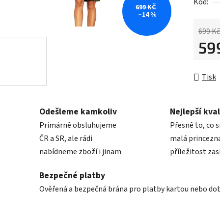
5
Kód:
699 KČ
hvězdič
–14 %
699 Kč
59
Měrná 
Tisk
Odešleme kamkoliv
Nejlepší kval
Primárně obsluhujeme
Přesně to, co s
ČR a SR, ale rádi
malá princezna
nabídneme zboží i jinam
příležitost zas
Bezpečné platby
Ověřená a bezpečná brána pro platby kartou nebo do