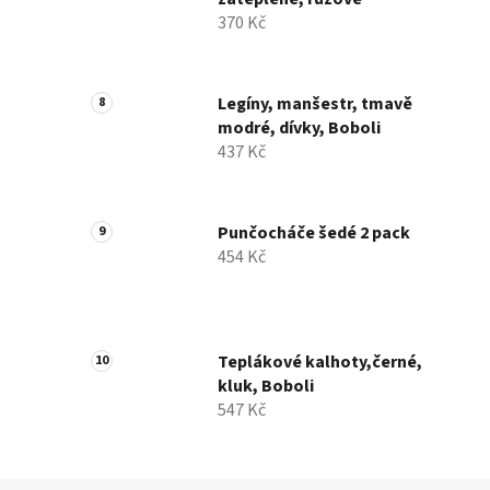
370 Kč
Legíny, manšestr, tmavě
modré, dívky, Boboli
437 Kč
Punčocháče šedé 2 pack
454 Kč
Teplákové kalhoty,černé,
kluk, Boboli
547 Kč