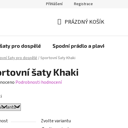
Přihlášení
Registrace
PRÁZDNÝ KOŠÍK
NÁKUPNÍ
KOŠÍK
šaty pro dospělé
Spodní prádlo a plavky
Bob
ovní šaty pro dospělé
/
Sportovní šaty Khaki
rtovní šaty Khaki
né
noceno
Podrobnosti hodnocení
ení
i
tu
nost
Zvolte variantu