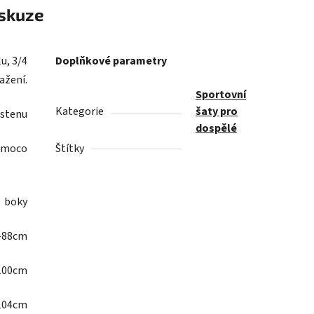
skuze
u, 3/4
Doplňkové parametry
ažení.
Sportovní
Kategorie
šaty pro
astenu
dospělé
Numoco
Štítky
 pas
boky
8cm
0cm
4cm