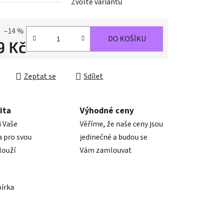
Zvolte variantu
ek.
–14 %
DO KOŠÍKU
9 Kč
cena:
Zeptat se
Sdílet
ita
Výhodné ceny
i Vaše
Věříme, že naše ceny jsou
 pro svou
jedinečné a budou se
louží
Vám zamlouvat
bírka