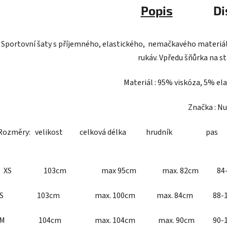
Popis
Di
Sportovní šaty s příjemného, elastického, nemačkavého materiál
rukáv. Vpředu šňůrka na st
Materiál : 95% viskóza, 5% el
Značka : 
Rozměry: velikost celková délka hrudník
XS 103cm max 95cm max. 82cm 84-8
S 103cm max. 100cm max. 84cm 88-10
M 104cm max. 104cm max. 90cm 90-10