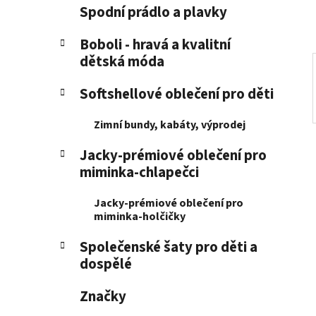
p
Spodní prádlo a plavky
a
n
Boboli - hravá a kvalitní
dětská móda
e
l
Softshellové oblečení pro děti
Zimní bundy, kabáty, výprodej
Jacky-prémiové oblečení pro
miminka-chlapečci
Jacky-prémiové oblečení pro
miminka-holčičky
Společenské šaty pro děti a
dospělé
Značky