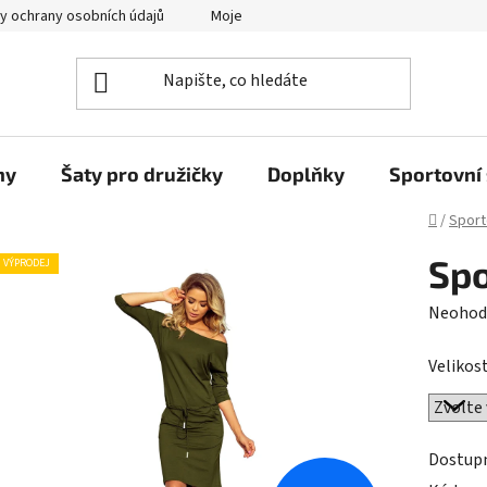
y ochrany osobních údajů
Moje objednávka
ny
Šaty pro družičky
Doplňky
Sportovní 
Domů
/
Sport
Spo
VÝPRODEJ
Průměr
Neohod
hodnoc
Velikost
produk
je
0,0
z
Dostup