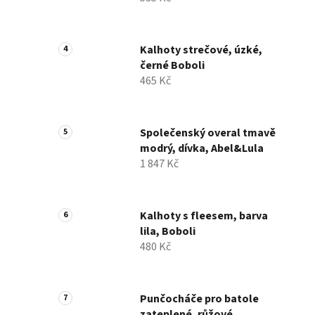
Kalhoty strečové, úzké,
černé Boboli
465 Kč
Společenský overal tmavě
modrý, dívka, Abel&Lula
1 847 Kč
Kalhoty s fleesem, barva
lila, Boboli
480 Kč
Punčocháče pro batole
zateplené, růžové