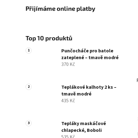
Přijímáme online platby
Top 10 produktů
Punčocháče pro batole
zateplené – tmavě modré
370 Kč
Teplákové kalhoty 2 ks –
tmavě modré
435 Kč
Tepláky maskáčové
chlapecké, Boboli
535 Kč