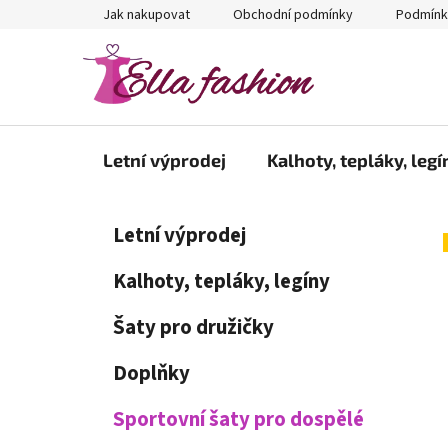
Přejít
Jak nakupovat
Obchodní podmínky
Podmínk
na
obsah
Letní výprodej
Kalhoty, tepláky, legí
P
K
Přeskočit
Letní výprodej
a
kategorie
o
t
s
Kalhoty, tepláky, legíny
e
t
g
Šaty pro družičky
r
o
a
r
Doplňky
i
n
e
n
Sportovní šaty pro dospělé
í