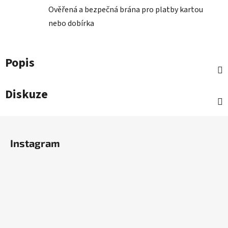
Ověřená a bezpečná brána pro platby kartou
nebo dobírka
Popis
Diskuze
Z
á
Instagram
p
a
t
í