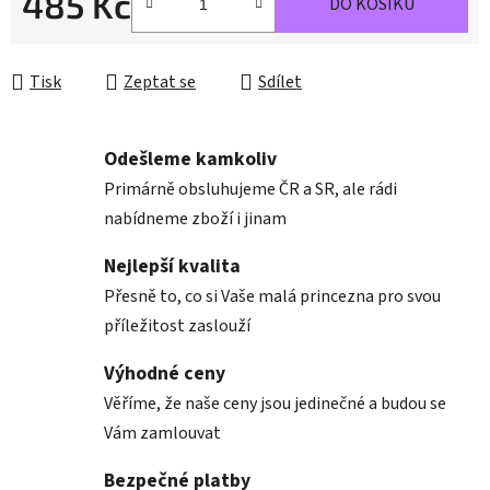
485 Kč
DO KOŠÍKU
Měrná cena:
Tisk
Zeptat se
Sdílet
Odešleme kamkoliv
Primárně obsluhujeme ČR a SR, ale rádi
nabídneme zboží i jinam
Nejlepší kvalita
Přesně to, co si Vaše malá princezna pro svou
příležitost zaslouží
Výhodné ceny
Věříme, že naše ceny jsou jedinečné a budou se
Vám zamlouvat
Bezpečné platby