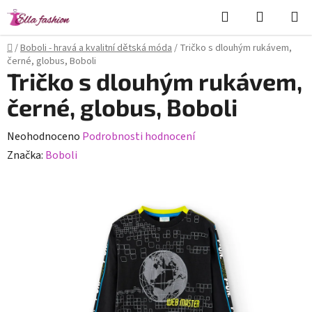
Přejít
Hledat
NÁKUPN
na
KOŠÍK
obsah
Domů
/
Boboli - hravá a kvalitní dětská móda
/
Tričko s dlouhým rukávem,
černé, globus, Boboli
Tričko s dlouhým rukávem,
černé, globus, Boboli
Průměrné
Neohodnoceno
Podrobnosti hodnocení
hodnocení
Značka:
Boboli
produktu
je
0,0
z
5
hvězdiček.