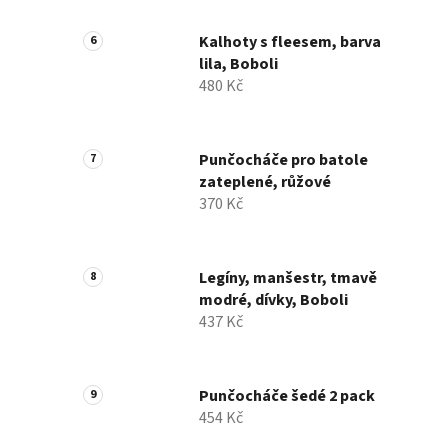
Kalhoty s fleesem, barva
lila, Boboli
480 Kč
Punčocháče pro batole
zateplené, růžové
370 Kč
Legíny, manšestr, tmavě
modré, dívky, Boboli
437 Kč
Punčocháče šedé 2 pack
454 Kč