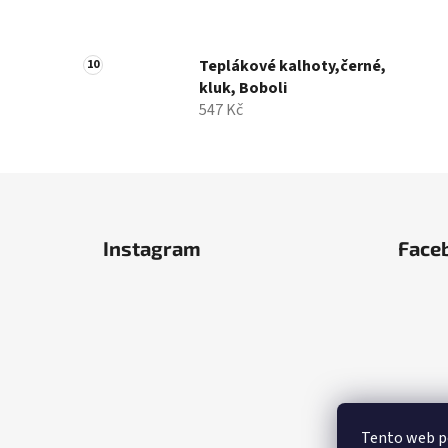
Teplákové kalhoty,černé,
kluk, Boboli
547 Kč
Z
á
Instagram
Face
p
a
t
í
Tento web po