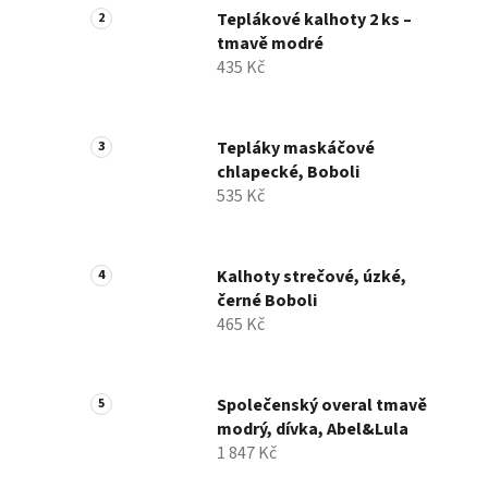
Teplákové kalhoty 2 ks –
tmavě modré
435 Kč
Tepláky maskáčové
chlapecké, Boboli
535 Kč
Kalhoty strečové, úzké,
černé Boboli
465 Kč
Společenský overal tmavě
modrý, dívka, Abel&Lula
1 847 Kč