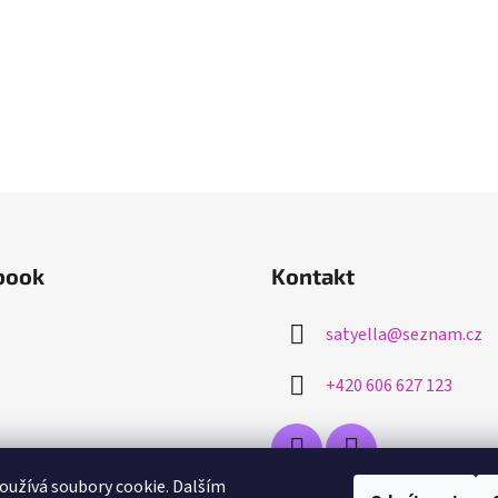
book
Kontakt
satyella
@
seznam.cz
+420 606 627 123
užívá soubory cookie. Dalším