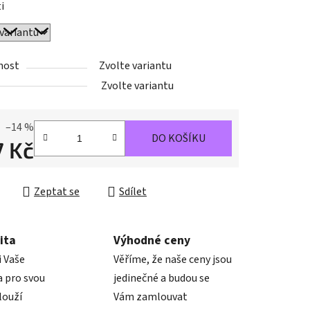
i
nost
Zvolte variantu
ek.
Zvolte variantu
–14 %
DO KOŠÍKU
7 Kč
cena:
Zeptat se
Sdílet
ita
Výhodné ceny
i Vaše
Věříme, že naše ceny jsou
 pro svou
jedinečné a budou se
louží
Vám zamlouvat