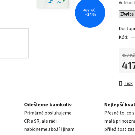
Velikost
je
487 KČ
0,0
–14 %
z
5
Dostup
hvězdič
Kód:
487 Kč
41
Měrná 
Tisk
Odešleme kamkoliv
Nejlepší kval
Primárně obsluhujeme
Přesně to, co s
ČR a SR, ale rádi
malá princezna
nabídneme zboží i jinam
příležitost zas