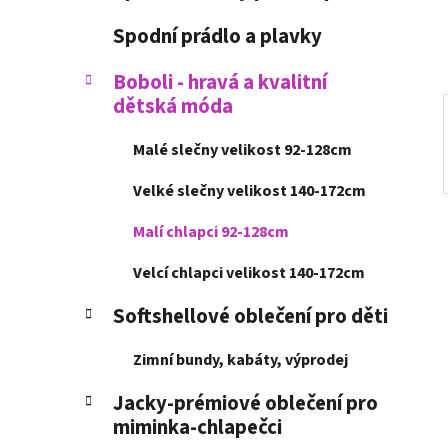
í
p
Spodní prádlo a plavky
a
n
Boboli - hravá a kvalitní
dětská móda
e
l
Malé slečny velikost 92-128cm
Velké slečny velikost 140-172cm
Malí chlapci 92-128cm
Velcí chlapci velikost 140-172cm
Softshellové oblečení pro děti
Zimní bundy, kabáty, výprodej
Jacky-prémiové oblečení pro
miminka-chlapečci