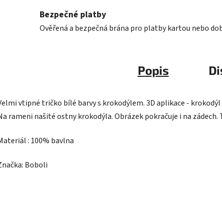
Bezpečné platby
Ověřená a bezpečná brána pro platby kartou nebo do
Popis
Di
Velmi vtipné tričko bílé barvy s krokodýlem. 3D aplikace - krokodýl 
Na rameni našité ostny krokodýla. Obrázek pokračuje i na zádech. 
Materiál : 100% bavlna
Značka: Boboli