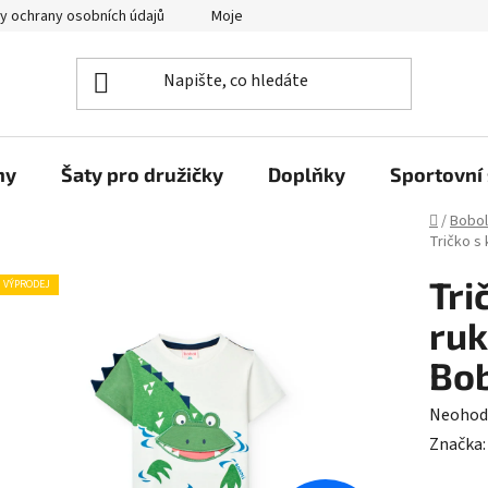
y ochrany osobních údajů
Moje objednávka
ny
Šaty pro družičky
Doplňky
Sportovní 
Domů
/
Bobol
Tričko s
Tri
VÝPRODEJ
ruk
Bob
Průměr
Neohod
hodnoc
Značka
produk