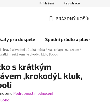
Přihlášení
Registrace
PRÁZDNÝ KOŠÍK
NÁKUPNÍ
KOŠÍK
šaty pro dospělé
Spodní prádlo a plavky
Bob
i - hravá a kvalitní dětská móda
/
Malí chlapci 92-128cm
/
 krátkým rukávem ,krokodýl, kluk, Boboli
čko s krátkým
ávem ,krokodýl, kluk,
oli
né
noceno
Podrobnosti hodnocení
ení
:
Boboli
tu