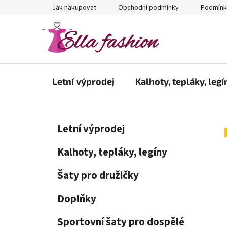
Přejít
Jak nakupovat
Obchodní podmínky
Podmínk
na
obsah
Letní výprodej
Kalhoty, tepláky, legí
P
K
Přeskočit
Letní výprodej
a
kategorie
o
t
s
Kalhoty, tepláky, legíny
e
t
g
Šaty pro družičky
r
o
a
r
Doplňky
i
n
e
n
Sportovní šaty pro dospělé