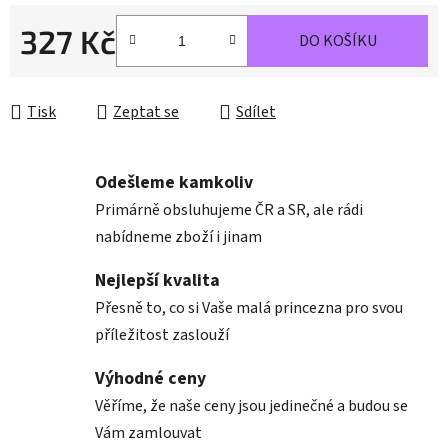
327 Kč
DO KOŠÍKU
Měrná cena:
Tisk
Zeptat se
Sdílet
Odešleme kamkoliv
Primárně obsluhujeme ČR a SR, ale rádi
nabídneme zboží i jinam
Nejlepší kvalita
Přesně to, co si Vaše malá princezna pro svou
příležitost zaslouží
Výhodné ceny
Věříme, že naše ceny jsou jedinečné a budou se
Vám zamlouvat