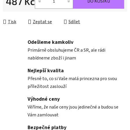
487 Kč
DO KOŠÍKU
Měrná cena:
Tisk
Zeptat se
Sdílet
Odešleme kamkoliv
Primárně obsluhujeme ČR a SR, ale rádi
nabídneme zboží i jinam
Nejlepší kvalita
Přesně to, co si Vaše malá princezna pro svou
příležitost zaslouží
Výhodné ceny
Věříme, že naše ceny jsou jedinečné a budou se
Vám zamlouvat
Bezpečné platby