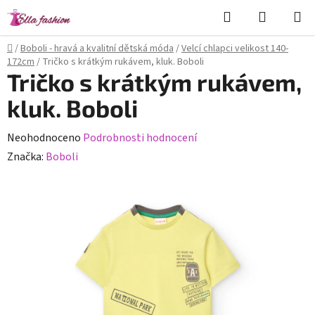
Přejít
Hledat
NÁKUPN
na
KOŠÍK
obsah
Domů
/
Boboli - hravá a kvalitní dětská móda
/
Velcí chlapci velikost 140-
172cm
/
Tričko s krátkým rukávem, kluk. Boboli
Tričko s krátkým rukávem,
kluk. Boboli
Průměrné
Neohodnoceno
Podrobnosti hodnocení
hodnocení
Značka:
Boboli
produktu
je
0,0
z
5
hvězdiček.