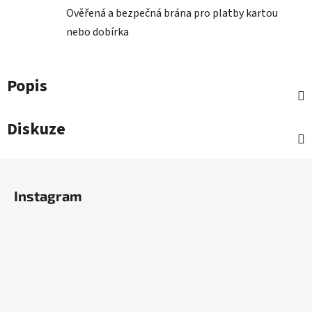
Ověřená a bezpečná brána pro platby kartou
nebo dobírka
Popis
Diskuze
Z
á
Instagram
p
a
t
í