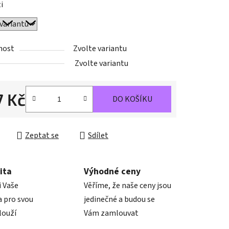
i
nost
Zvolte variantu
ek.
Zvolte variantu
7 Kč
DO KOŠÍKU
cena:
Zeptat se
Sdílet
ita
Výhodné ceny
i Vaše
Věříme, že naše ceny jsou
 pro svou
jedinečné a budou se
louží
Vám zamlouvat