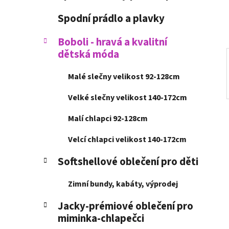
í
p
Spodní prádlo a plavky
a
n
Boboli - hravá a kvalitní
dětská móda
e
l
Malé slečny velikost 92-128cm
Velké slečny velikost 140-172cm
Malí chlapci 92-128cm
Velcí chlapci velikost 140-172cm
Softshellové oblečení pro děti
Zimní bundy, kabáty, výprodej
Jacky-prémiové oblečení pro
miminka-chlapečci