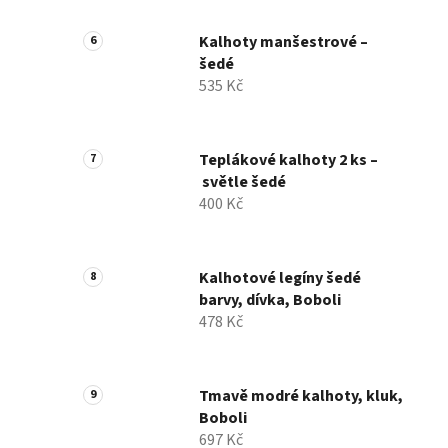
Kalhoty manšestrové –
šedé
535 Kč
Teplákové kalhoty 2 ks –
světle šedé
400 Kč
Kalhotové legíny šedé
barvy, dívka, Boboli
478 Kč
Tmavě modré kalhoty, kluk,
Boboli
697 Kč