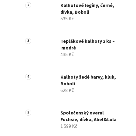
Kalhotové legíny, černé,
dívka, Boboli
535 Kč
Teplákové kalhoty 2 ks –
modré
435 Kč
Kalhoty šedé barvy, kluk,
Boboli
628 Kč
Společenský overal
Fuchsie, dívka, Abel&Lula
1 599 Kč