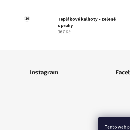
Teplákové kalhoty – zelené
s pruhy
367 Kč
Z
á
Instagram
Face
p
a
t
í
Tento web po