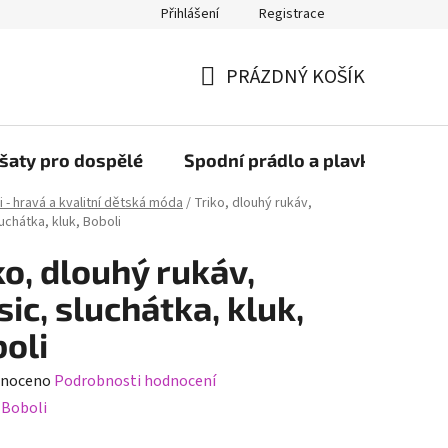
Přihlášení
Registrace
PRÁZDNÝ KOŠÍK
NÁKUPNÍ
KOŠÍK
šaty pro dospělé
Spodní prádlo a plavky
Bob
i - hravá a kvalitní dětská móda
/
Triko, dlouhý rukáv,
uchátka, kluk, Boboli
ko, dlouhý rukáv,
ic, sluchátka, kluk,
oli
né
noceno
Podrobnosti hodnocení
ení
:
Boboli
tu