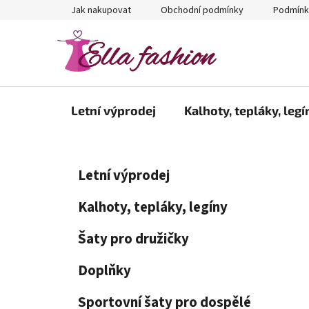
Přejít
Jak nakupovat
Obchodní podmínky
Podmínk
na
obsah
Letní výprodej
Kalhoty, tepláky, legí
P
K
Přeskočit
Letní výprodej
a
kategorie
o
t
s
Kalhoty, tepláky, legíny
e
t
g
Šaty pro družičky
r
o
a
r
Doplňky
i
n
e
n
Sportovní šaty pro dospělé