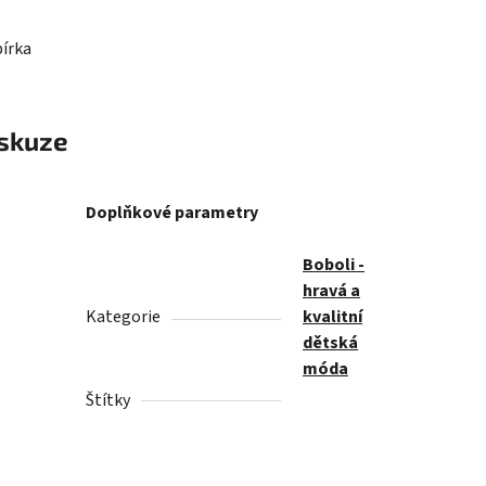
bírka
skuze
Doplňkové parametry
Boboli -
hravá a
Kategorie
kvalitní
dětská
móda
Štítky