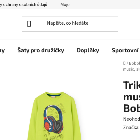
y ochrany osobních údajů
Moje objednávka
ny
Šaty pro družičky
Doplňky
Sportovní 
Domů
/
Bobol
music, sl
Tri
mus
Bob
Průměr
Neohod
hodnoc
Značka
produk