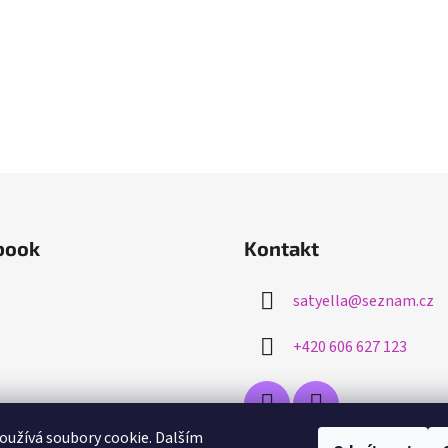
book
Kontakt
satyella
@
seznam.cz
+420 606 627 123
užívá soubory cookie. Dalším