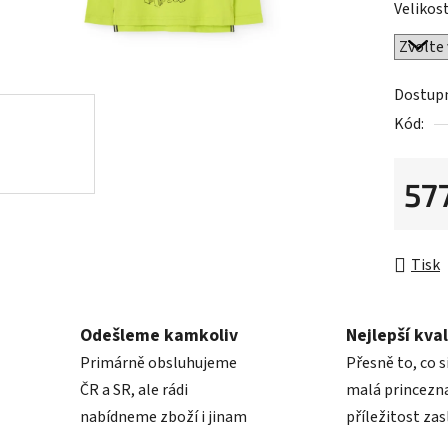
Velikost
je
0,0
z
5
Dostup
hvězdič
Kód:
57
Měrná 
Tisk
Odešleme kamkoliv
Nejlepší kval
Primárně obsluhujeme
Přesně to, co s
ČR a SR, ale rádi
malá princezna
nabídneme zboží i jinam
příležitost zas