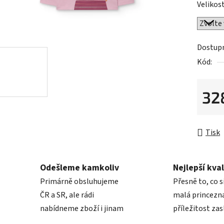
Velikost
je
0,0
z
5
Dostup
hvězdič
Kód:
32
Měrná 
Tisk
Odešleme kamkoliv
Nejlepší kval
Primárně obsluhujeme
Přesně to, co s
ČR a SR, ale rádi
malá princezna
nabídneme zboží i jinam
příležitost zas