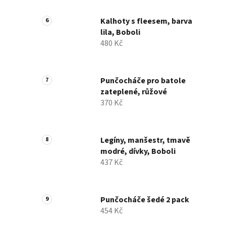
Kalhoty s fleesem, barva
lila, Boboli
480 Kč
Punčocháče pro batole
zateplené, růžové
370 Kč
Legíny, manšestr, tmavě
modré, dívky, Boboli
437 Kč
Punčocháče šedé 2 pack
454 Kč