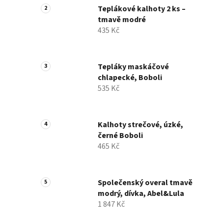
Teplákové kalhoty 2 ks –
tmavě modré
435 Kč
Tepláky maskáčové
chlapecké, Boboli
535 Kč
Kalhoty strečové, úzké,
černé Boboli
465 Kč
Společenský overal tmavě
modrý, dívka, Abel&Lula
1 847 Kč