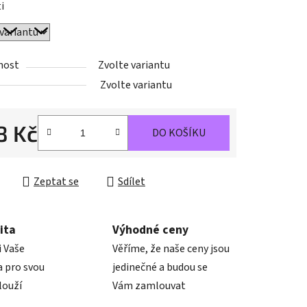
i
nost
Zvolte variantu
ek.
Zvolte variantu
8 Kč
DO KOŠÍKU
cena:
Zeptat se
Sdílet
ita
Výhodné ceny
i Vaše
Věříme, že naše ceny jsou
 pro svou
jedinečné a budou se
louží
Vám zamlouvat