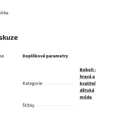
bírka
skuze
 se
Doplňkové parametry
Boboli -
hravá a
Kategorie
kvalitní
dětská
móda
Štítky