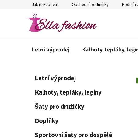
Přejít
Jak nakupovat
Obchodní podmínky
Podmínk
na
obsah
Letní výprodej
Kalhoty, tepláky, legí
P
K
Přeskočit
Letní výprodej
a
kategorie
o
t
s
Kalhoty, tepláky, legíny
e
t
g
Šaty pro družičky
r
o
a
r
Doplňky
i
n
e
n
Sportovní šaty pro dospělé