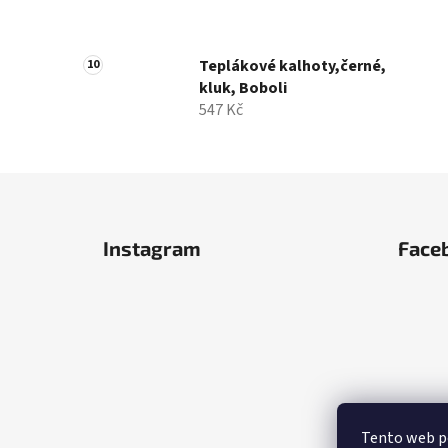
Teplákové kalhoty,černé,
kluk, Boboli
547 Kč
Z
á
Instagram
Face
p
a
t
í
Tento web po