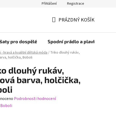
Přihlášení
Registrace
PRÁZDNÝ KOŠÍK
NÁKUPNÍ
KOŠÍK
šaty pro dospělé
Spodní prádlo a plavky
Bob
i - hravá a kvalitní dětská móda
/
Triko dlouhý rukáv,
rva, holčička, Boboli
ko dlouhý rukáv,
ová barva, holčička,
oli
né
noceno
Podrobnosti hodnocení
ení
:
Boboli
tu