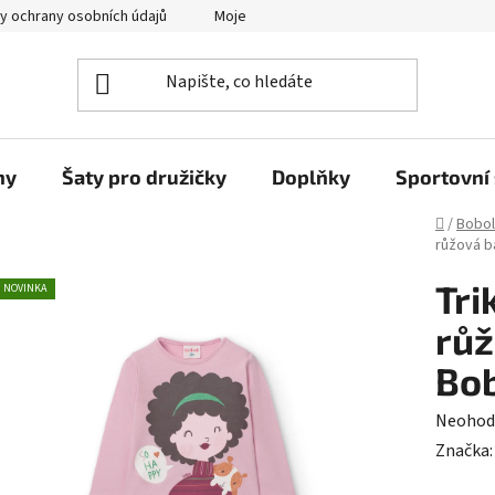
y ochrany osobních údajů
Moje objednávka
ny
Šaty pro družičky
Doplňky
Sportovní 
Domů
/
Bobol
růžová ba
Tri
NOVINKA
růž
Bob
Průměr
Neohod
hodnoc
Značka
produk