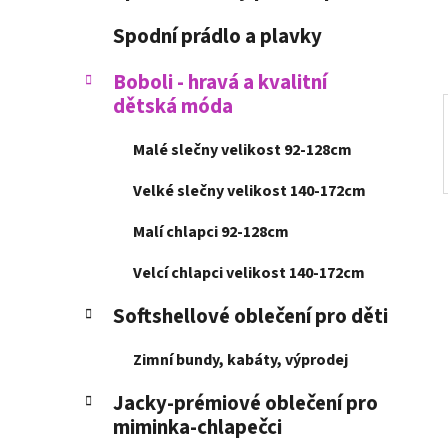
í
p
Spodní prádlo a plavky
a
n
Boboli - hravá a kvalitní
dětská móda
e
l
Malé slečny velikost 92-128cm
Velké slečny velikost 140-172cm
Malí chlapci 92-128cm
Velcí chlapci velikost 140-172cm
Softshellové oblečení pro děti
Zimní bundy, kabáty, výprodej
Jacky-prémiové oblečení pro
miminka-chlapečci