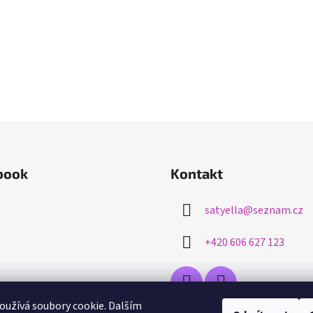
book
Kontakt
satyella
@
seznam.cz
+420 606 627 123
užívá soubory cookie. Dalším