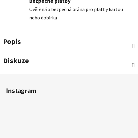
Bezpečné platby
Ověřená a bezpečná brána pro platby kartou
nebo dobírka
Popis
Diskuze
Z
á
Instagram
p
a
t
í