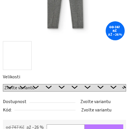
OD 747
KČ
AŽ –26 %
Velikosti
Dostupnost
Zvolte variantu
Kód:
Zvolte variantu
od 747 Kč
až –26 %