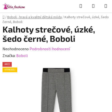
Přejít
Hledat
NÁKUPN
na
KOŠÍK
obsah
Domů
/
Boboli - hravá a kvalitní dětská móda
/
Kalhoty strečové, úzké, šedo
černé, Boboli
Kalhoty strečové, úzké,
šedo černé, Boboli
Průměrné
Neohodnoceno
Podrobnosti hodnocení
hodnocení
Značka:
Boboli
produktu
AKCE
je
VÝPRODEJ
0,0
z
5
hvězdiček.