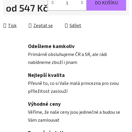
DO KOŠÍKU
od
547 Kč
Měrná cena:
Tisk
Zeptat se
Sdílet
Odešleme kamkoliv
Primárně obsluhujeme ČR a SR, ale rádi
nabídneme zboží i jinam
Nejlepší kvalita
Přesně to, co si Vaše malá princezna pro svou
příležitost zaslouží
Výhodné ceny
Věříme, že naše ceny jsou jedinečné a budou se
Vám zamlouvat