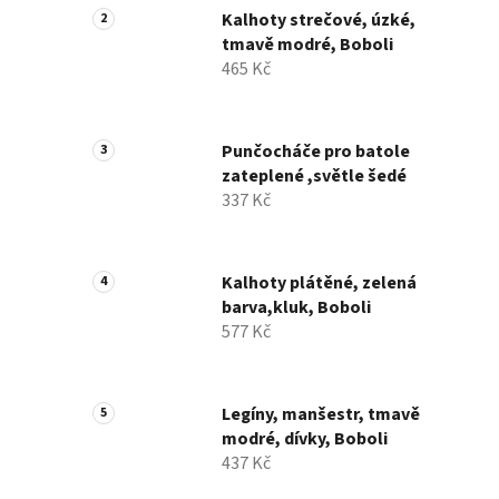
Kalhoty strečové, úzké,
tmavě modré, Boboli
465 Kč
Punčocháče pro batole
zateplené ,světle šedé
337 Kč
Kalhoty plátěné, zelená
barva,kluk, Boboli
577 Kč
Legíny, manšestr, tmavě
modré, dívky, Boboli
437 Kč