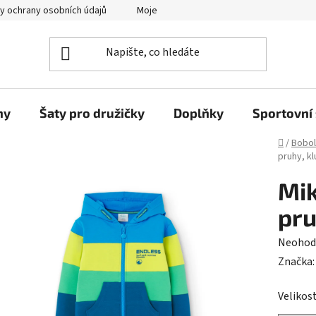
y ochrany osobních údajů
Moje objednávka
ny
Šaty pro družičky
Doplňky
Sportovní 
Domů
/
Bobol
pruhy, kl
Mik
pru
Průměr
Neohod
hodnoc
Značka
produk
Velikost
je