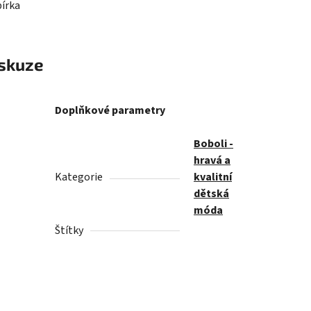
bírka
skuze
Doplňkové parametry
Boboli -
hravá a
Kategorie
kvalitní
dětská
móda
Štítky