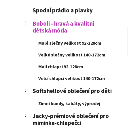
í
p
Spodní prádlo a plavky
a
n
Boboli - hravá a kvalitní
dětská móda
e
l
Malé slečny velikost 92-128cm
Velké slečny velikost 140-172cm
Malí chlapci 92-128cm
Velcí chlapci velikost 140-172cm
Softshellové oblečení pro děti
Zimní bundy, kabáty, výprodej
Jacky-prémiové oblečení pro
miminka-chlapečci