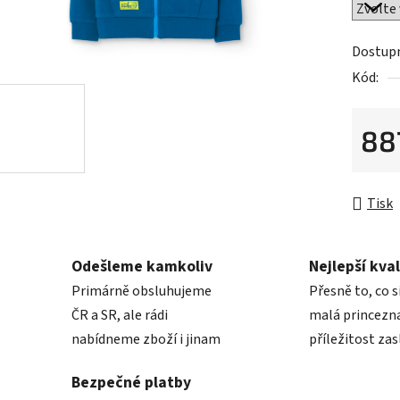
0,0
z
5
Dostup
hvězdič
Kód:
88
Měrná 
Tisk
Odešleme kamkoliv
Nejlepší kval
Primárně obsluhujeme
Přesně to, co s
ČR a SR, ale rádi
malá princezna
nabídneme zboží i jinam
příležitost zas
Bezpečné platby