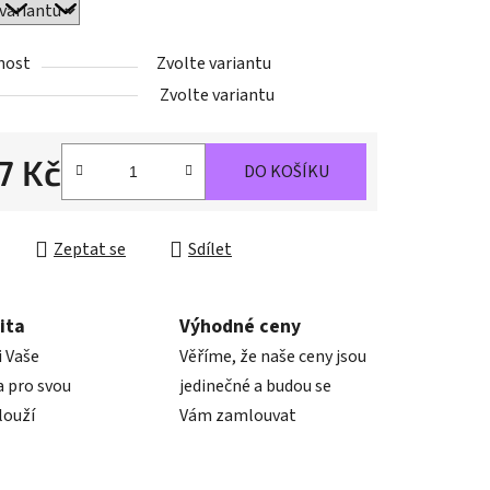
nost
Zvolte variantu
ek.
Zvolte variantu
7 Kč
DO KOŠÍKU
cena:
Zeptat se
Sdílet
ita
Výhodné ceny
i Vaše
Věříme, že naše ceny jsou
 pro svou
jedinečné a budou se
louží
Vám zamlouvat