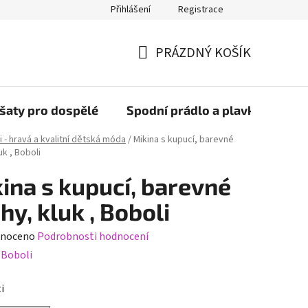
Přihlášení
Registrace
PRÁZDNÝ KOŠÍK
NÁKUPNÍ
KOŠÍK
šaty pro dospělé
Spodní prádlo a plavky
Bob
i - hravá a kvalitní dětská móda
/
Mikina s kupucí, barevné
uk , Boboli
ina s kupucí, barevné
hy, kluk , Boboli
né
noceno
Podrobnosti hodnocení
ení
:
Boboli
tu
i