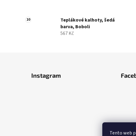
Teplákové kalhoty, šedá
barva, Boboli
567 Kč
Z
á
Instagram
Face
p
a
t
í
Tento web po