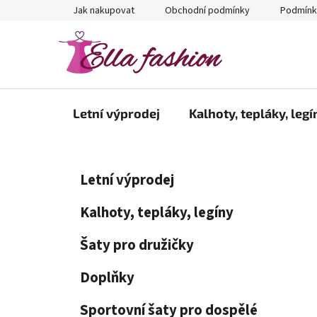
Přejít
Jak nakupovat
Obchodní podmínky
Podmínk
na
obsah
Letní výprodej
Kalhoty, tepláky, legí
P
K
Přeskočit
Letní výprodej
a
kategorie
o
t
s
Kalhoty, tepláky, legíny
e
t
g
Šaty pro družičky
r
o
a
r
Doplňky
i
n
e
n
Sportovní šaty pro dospělé