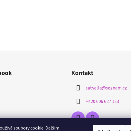
book
Kontakt
satyella
@
seznam.cz
+420 606 627 123
užívá soubory cookie. Dalším