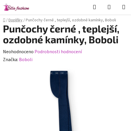
Přejít
Hledat
NÁKUPN
na
KOŠÍK
obsah
Domů
/
Doplňky
/
Punčochy černé , teplejší, ozdobné kamínky, Boboli
Punčochy černé , teplejší,
ozdobné kamínky, Boboli
Průměrné
Neohodnoceno
Podrobnosti hodnocení
hodnocení
Značka:
Boboli
produktu
je
0,0
z
5
hvězdiček.