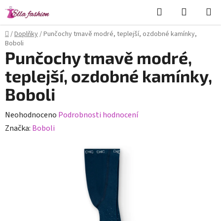
Přejít
Hledat
NÁKUPN
na
KOŠÍK
obsah
Domů
/
Doplňky
/
Punčochy tmavě modré, teplejší, ozdobné kamínky,
Boboli
Punčochy tmavě modré,
teplejší, ozdobné kamínky,
Boboli
Průměrné
Neohodnoceno
Podrobnosti hodnocení
hodnocení
Značka:
Boboli
produktu
je
0,0
z
5
hvězdiček.