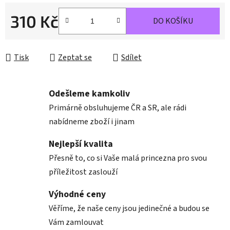
310 Kč
DO KOŠÍKU
Měrná cena:
Tisk
Zeptat se
Sdílet
Odešleme kamkoliv
Primárně obsluhujeme ČR a SR, ale rádi
nabídneme zboží i jinam
Nejlepší kvalita
Přesně to, co si Vaše malá princezna pro svou
příležitost zaslouží
Výhodné ceny
Věříme, že naše ceny jsou jedinečné a budou se
Vám zamlouvat