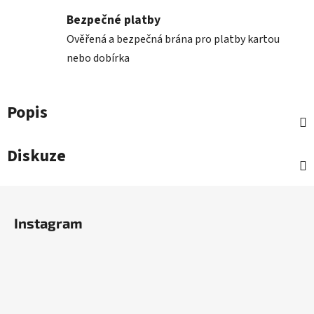
Bezpečné platby
Ověřená a bezpečná brána pro platby kartou
nebo dobírka
Popis
Diskuze
Z
á
Instagram
p
a
t
í