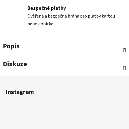
Bezpečné platby
Ověřená a bezpečná brána pro platby kartou
nebo dobírka
Popis
Diskuze
Z
á
Instagram
p
a
t
í