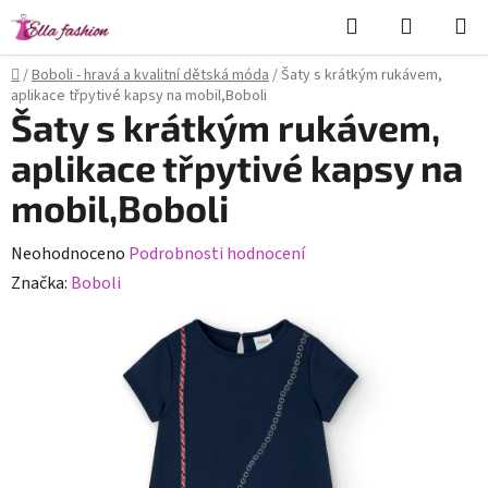
Přejít
Hledat
NÁKUPN
na
KOŠÍK
obsah
Domů
/
Boboli - hravá a kvalitní dětská móda
/
Šaty s krátkým rukávem,
aplikace třpytivé kapsy na mobil,Boboli
Šaty s krátkým rukávem,
aplikace třpytivé kapsy na
mobil,Boboli
Průměrné
Neohodnoceno
Podrobnosti hodnocení
hodnocení
Značka:
Boboli
produktu
je
0,0
z
5
hvězdiček.