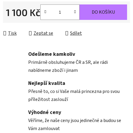
1 100 Kč
DO KOŠÍKU
Měrná cena:
Tisk
Zeptat se
Sdílet
Odešleme kamkoliv
Primárně obsluhujeme ČR a SR, ale rádi
nabídneme zboží i jinam
Nejlepší kvalita
Přesně to, co si Vaše malá princezna pro svou
příležitost zaslouží
Výhodné ceny
Věříme, že naše ceny jsou jedinečné a budou se
Vám zamlouvat