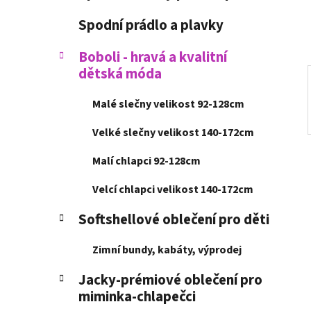
í
p
Spodní prádlo a plavky
a
n
Boboli - hravá a kvalitní
dětská móda
e
l
Malé slečny velikost 92-128cm
Velké slečny velikost 140-172cm
Malí chlapci 92-128cm
Velcí chlapci velikost 140-172cm
Softshellové oblečení pro děti
Zimní bundy, kabáty, výprodej
Jacky-prémiové oblečení pro
miminka-chlapečci