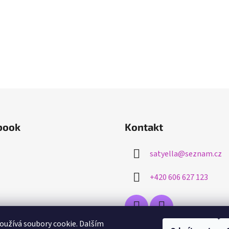
book
Kontakt
satyella
@
seznam.cz
+420 606 627 123
užívá soubory cookie. Dalším