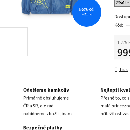
0,0
z
1 275 KČ
–21 %
5
Dostup
hvězdič
Kód:
1 275 
99
Měrná 
Tisk
Odešleme kamkoliv
Nejlepší kval
Primárně obsluhujeme
Přesně to, co s
ČR a SR, ale rádi
malá princezna
nabídneme zboží i jinam
příležitost zas
Bezpečné platby