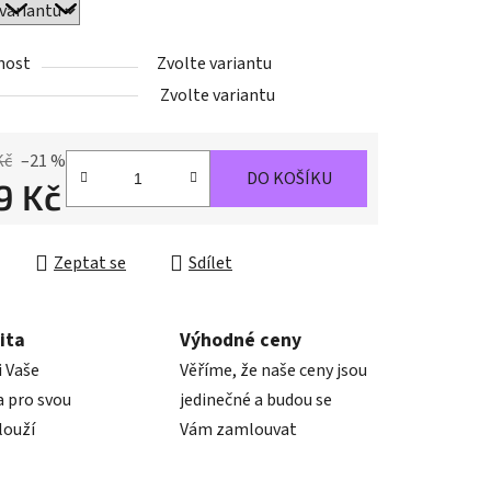
nost
Zvolte variantu
ek.
Zvolte variantu
Kč
–21 %
DO KOŠÍKU
9 Kč
cena:
Zeptat se
Sdílet
ita
Výhodné ceny
i Vaše
Věříme, že naše ceny jsou
 pro svou
jedinečné a budou se
louží
Vám zamlouvat