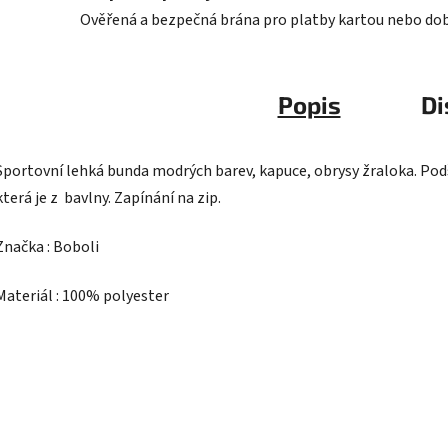
Ověřená a bezpečná brána pro platby kartou nebo do
Popis
Di
Sportovní lehká bunda modrých barev, kapuce, obrysy žraloka. Pod
která je z bavlny. Zapínání na zip.
Značka : Boboli
Materiál : 100% polyester