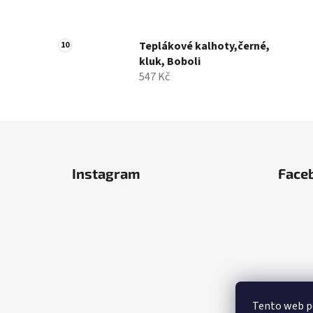
Teplákové kalhoty,černé,
kluk, Boboli
547 Kč
Z
á
Instagram
Face
p
a
t
í
Tento web po