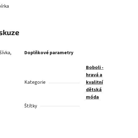
bírka
skuze
šívka,
Doplňkové parametry
Boboli -
hravá a
Kategorie
kvalitní
dětská
móda
Štítky