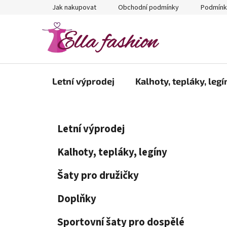
Přejít
Jak nakupovat
Obchodní podmínky
Podmínk
na
obsah
Letní výprodej
Kalhoty, tepláky, legí
P
K
Přeskočit
Letní výprodej
a
kategorie
o
t
s
Kalhoty, tepláky, legíny
e
t
g
Šaty pro družičky
r
o
a
r
Doplňky
i
n
e
n
Sportovní šaty pro dospělé