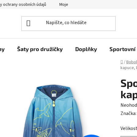
y ochrany osobních údajů
Moje objednávka
ny
Šaty pro družičky
Doplňky
Sportovní 
Domů
/
Bobol
kapuce, k
Spo
kap
Průměr
Neohod
hodnoc
Značka
produk
Velikost
je