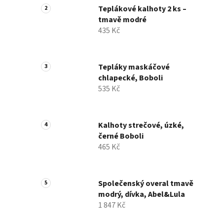
Teplákové kalhoty 2 ks –
tmavě modré
435 Kč
Tepláky maskáčové
chlapecké, Boboli
535 Kč
Kalhoty strečové, úzké,
černé Boboli
465 Kč
Společenský overal tmavě
modrý, dívka, Abel&Lula
1 847 Kč