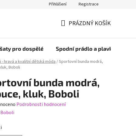
Přihlášení
Registrace
PRÁZDNÝ KOŠÍK
NÁKUPNÍ
KOŠÍK
šaty pro dospělé
Spodní prádlo a plavky
Bob
i - hravá a kvalitní dětská móda
/
Sportovní bunda modrá,
luk, Boboli
rtovní bunda modrá,
uce, kluk, Boboli
né
noceno
Podrobnosti hodnocení
ení
:
Boboli
tu
i