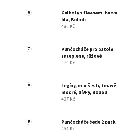
Kalhoty s fleesem, barva
lila, Boboli
480 Kč
Punčocháče pro batole
zateplené, růžové
370 Kč
Legíny, manšestr, tmavě
modré, dívky, Boboli
437 Kč
Punčocháče šedé 2 pack
454 Kč