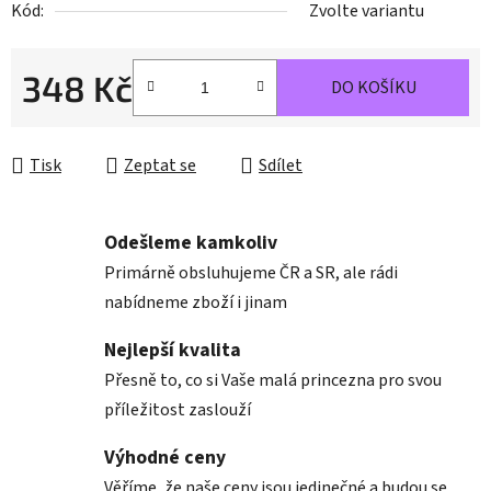
Kód:
Zvolte variantu
348 Kč
DO KOŠÍKU
Měrná cena:
Tisk
Zeptat se
Sdílet
Odešleme kamkoliv
Primárně obsluhujeme ČR a SR, ale rádi
nabídneme zboží i jinam
Nejlepší kvalita
Přesně to, co si Vaše malá princezna pro svou
příležitost zaslouží
Výhodné ceny
Věříme, že naše ceny jsou jedinečné a budou se