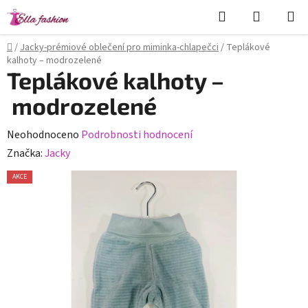
Přejít
Hledat
NÁKUPN
na
KOŠÍK
obsah
Domů
/
Jacky-prémiové oblečení pro miminka-chlapečci
/
Teplákové
kalhoty – modrozelené
Teplákové kalhoty –
modrozelené
Průměrné
Neohodnoceno
Podrobnosti hodnocení
hodnocení
Značka:
Jacky
produktu
AKCE
je
0,0
z
5
hvězdiček.