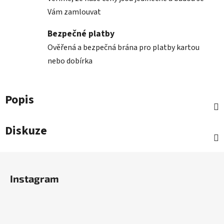
Vám zamlouvat
Bezpečné platby
Ověřená a bezpečná brána pro platby kartou
nebo dobírka
Popis
Diskuze
Z
á
Instagram
p
a
t
í