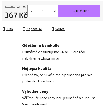
435 Kč
–15 %
DO KOŠÍKU
367 Kč
Měrná cena:
Tisk
Zeptat se
Sdílet
Odešleme kamkoliv
Primárně obsluhujeme ČR a SR, ale rádi
nabídneme zboží i jinam
Nejlepší kvalita
Přesně to, co si Vaše malá princezna pro svou
příležitost zaslouží
Výhodné ceny
Věříme, že naše ceny jsou jedinečné a budou se
Vám zamlouvat