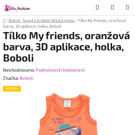
Přejít
Hledat
NÁKUPN
na
KOŠÍK
obsah
Domů
/
Boboli - hravá a kvalitní dětská móda
/
Tílko My friends, oranžová
barva, 3D aplikace, holka, Boboli
Tílko My friends, oranžová
barva, 3D aplikace, holka,
Boboli
Průměrné
Neohodnoceno
Podrobnosti hodnocení
hodnocení
Značka:
Boboli
produktu
VÝPRODEJ
je
0,0
z
5
hvězdiček.