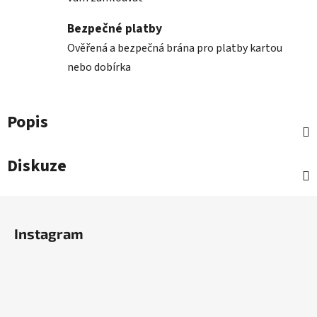
Bezpečné platby
Ověřená a bezpečná brána pro platby kartou
nebo dobírka
Popis
Diskuze
Z
á
Instagram
p
a
t
í